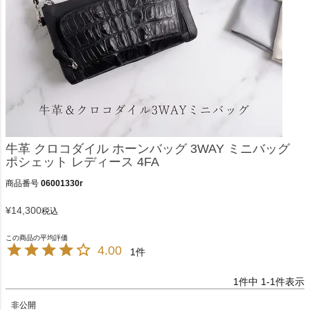
牛革 クロコダイル ホーンバッグ 3WAY ミニバッグ
ポシェット レディース 4FA
商品番号
06001330r
¥
14,300
税込
4.00
1
1
件中
1
-
1
件表示
非公開