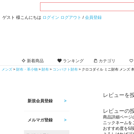
ゲスト 様こんにちは
ログイン
ログアウト
/
会員登録
新着商品
ランキング
カテゴリ
メンズ
財布・革小物
財布
コンパクト財布
クロコダイル ミニ財布 メンズ 
レビューを投
新規会員登録
レビューの
商品詳細ページ
メルマガ登録
ニックネームを
おすすめ度を5