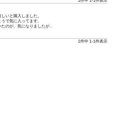
1
件中
1
-
1
件表示
しいと購入しました。

うで気に入ってます。

1
件中
1
-
1
件表示