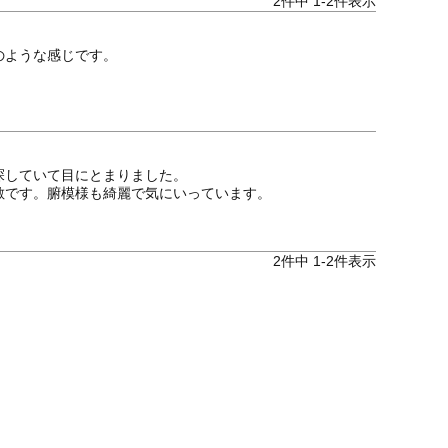
2
件中
1
-
2
件表示
ような感じです。

していて目にとまりました。

敵です。腑模様も綺麗で気にいっています。
2
件中
1
-
2
件表示