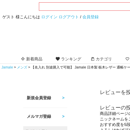
ゲスト 様こんにちは
ログイン
ログアウト
/
会員登録
新着商品
ランキング
カテゴリ
Jamale
メンズ
【名入れ 別途購入で可能】 Jamale 日本製 栃木レザー 通帳
レビューを投
新規会員登録
レビューの
商品詳細ページ
メルマガ登録
ニックネームを
おすすめ度を5