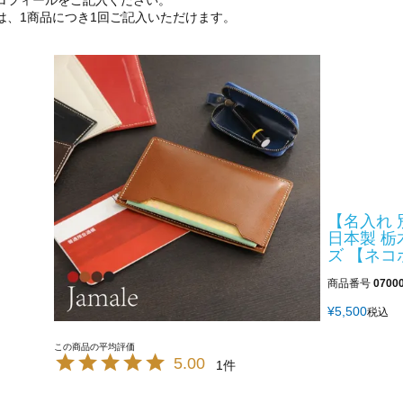
ロフィールをご記入ください。
は、1商品につき1回ご記入いただけます。
【名入れ 
日本製 栃
ズ 【ネコ
商品番号
0700
¥
5,500
税込
5.00
1