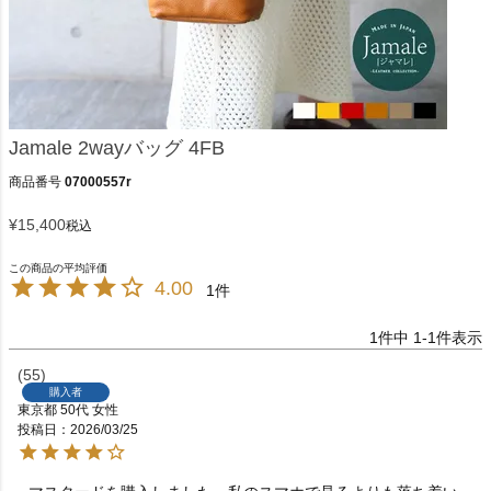
Jamale 2wayバッグ 4FB
商品番号
07000557r
¥
15,400
税込
4.00
1
1
件中
1
-
1
件表示
55
購入者
東京都
50代
女性
投稿日
2026/03/25