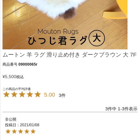
ムートン 羊 ラグ 滑り止め付き ダークブラウン 大 7F
商品番号
09000065r
¥
5,500
税込
5.00
3
3
件中
1
-
3
件表示
非公開
投稿日
2021/01/08