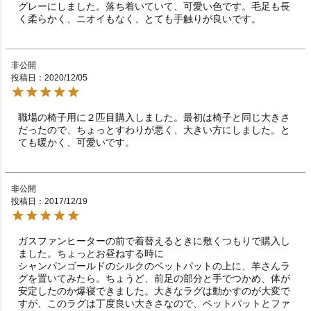
グレーにしました。落ち着いていて、可愛い色です。毛足も長
く柔らかく、ニオイもなく、とても手触りが良いです。
非公開
投稿日
2020/12/05
職場の椅子用に２匹目購入しました。最初は椅子と同じ大きさ
だったので、ちょっとすわりが悪く、大きい方にしました。と
ても暖かく、可愛いです。
非公開
投稿日
2017/12/19
ガスファンヒーターの前で着替えるときに敷くつもりで購入し
ました。ちょっとお昼ねする時に

シャンパンゴールドのシルクのベットパットの上に、羊さんラ
グを置いてみたら。ちょうど、前足の部分と手でつかめ、体が
安定したのか爆寝できました。大きなラグは動かすのが大変で
すが、このラグは丁度良い大きさなので、ペットパットとファ