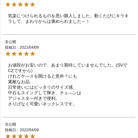
気楽につけられるものを思い購入しました。動くたびにキラキ
ラして、まわりからは褒められました～！
非公開
投稿日
2022/04/09
お値段がお安いので、あまり期待していませんでした。(SVで
CZですから)   

けれどケ―スを開けると意外？にも

素敵なお品。

日常使いにはピッタリのサイズ感、

中石もスイングして輝き、チェ―ンは

アジャスタ―付きで便利。

非公開
投稿日
2022/04/09