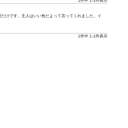
1
件中
1
-
1
件表示
度だけです。主人はいい色だよって言ってくれました。イ
1
件中
1
-
1
件表示