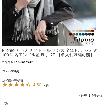
Filomo カシミヤ ストール メンズ 全15色 カシミヤ
100％ 内モンゴル産 厚手 7F 【名入れ刺繍可能】
商品番号
6772-mens-1r
¥
17,600
税込
4.50
4
4
件中
1
-
4
件表示
3