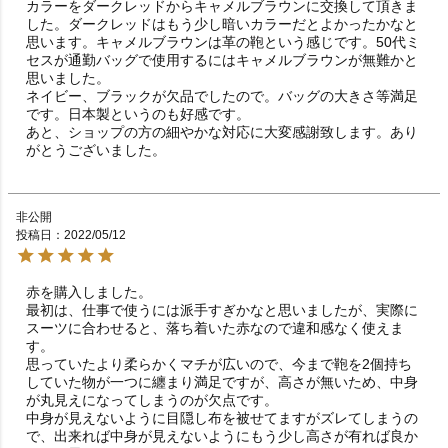
カラーをダークレッドからキャメルブラウンに交換して頂きま
した。ダークレッドはもう少し暗いカラーだとよかったかなと
思います。キャメルブラウンは革の鞄という感じです。50代ミ
セスが通勤バッグで使用するにはキャメルブラウンが無難かと
思いました。

ネイビー、ブラックが欠品でしたので。バッグの大きさ等満足
です。日本製というのも好感です。

あと、ショップの方の細やかな対応に大変感謝致します。あり
がとうございました。
非公開
投稿日
2022/05/12
赤を購入しました。

最初は、仕事で使うには派手すぎかなと思いましたが、実際に
スーツに合わせると、落ち着いた赤なので違和感なく使えま
す。

思っていたより柔らかくマチが広いので、今まで鞄を2個持ち
していた物が一つに纏まり満足ですが、高さが無いため、中身
が丸見えになってしまうのが欠点です。

中身が見えないように目隠し布を被せてますがズレてしまうの
で、出来れば中身が見えないようにもう少し高さが有れば良か