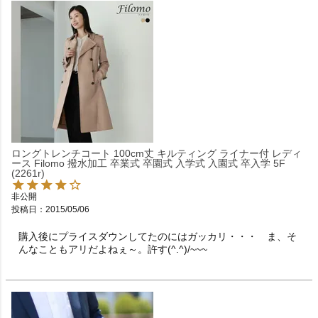
ロングトレンチコート 100cm丈 キルティング ライナー付 レディ
ース Filomo 撥水加工 卒業式 卒園式 入学式 入園式 卒入学 5F
(2261r)
非公開
投稿日
2015/05/06
購入後にプライスダウンしてたのにはガッカリ・・・　ま、そ
んなこともアリだよねぇ～。許す(^.^)/~~~