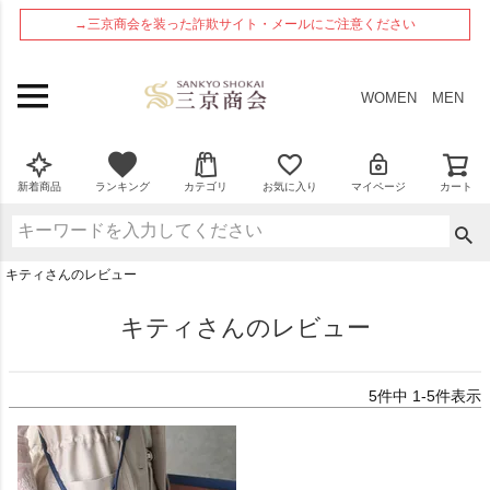
ペー
→三京商会を装った詐欺サイト・メールにご注意ください
ジト
ップ
へ
WOMEN
MEN
新着商品
ランキング
カテゴリ
お気に入り
マイページ
カート
キティさんのレビュー
キティさんのレビュー
5
件中
1
-
5
件表示