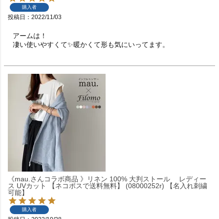
購入者
投稿日
2022/11/03
アームは！

凄い使いやすくて✨暖かくて形も気にいってます。
《mau.さんコラボ商品 》リネン 100% 大判ストール レディー
ス UVカット 【ネコポスで送料無料】 (08000252r) 【名入れ刺繍
可能】
購入者