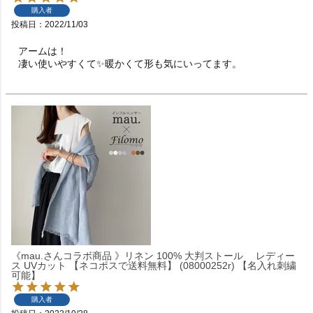
購入者
投稿日
2022/11/03
アームは！

凄い使いやすくて✨暖かくて形も気にいってます。
《mau.さんコラボ商品 》リネン 100% 大判ストール レディー
ス UVカット 【ネコポスで送料無料】 (08000252r) 【名入れ刺繍
可能】
購入者