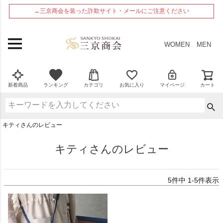
ペー
→三京商会を装った詐欺サイト・メールにご注意ください
ジト
ップ
へ
WOMEN
MEN
新着商品
ランキング
カテゴリ
お気に入り
マイページ
カート
キティさんのレビュー
キティさんのレビュー
5
件中
1
-
5
件表示