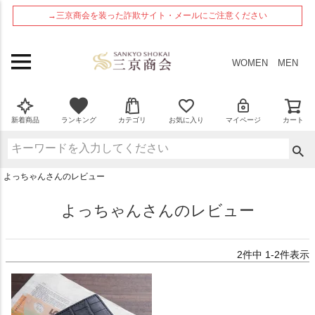
ペー
→三京商会を装った詐欺サイト・メールにご注意ください
ジト
ップ
へ
WOMEN
MEN
新着商品
ランキング
カテゴリ
お気に入り
マイページ
カート
よっちゃんさんのレビュー
よっちゃんさんのレビュー
2
件中
1
-
2
件表示