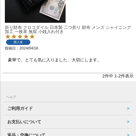
折り財布 クロコダイル 日本製 二つ折り 財布 メンズ シャイニング
加工 一枚革 無双 小銭入れ付き
購入者
投稿日
2024/04/16
豪華で、とても気に入りました、大切にします。
2
件中
1
-
2
件表示
ヘルプ
ご利用ガイド
お支払いについて
返品・交換について