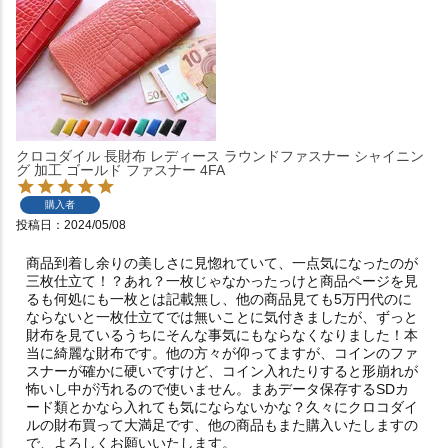
クロコダイル 長財布 レディース ラウンドファスナー シャイニン
グ 加工 ゴールド ファスナー 4FA
購入者
投稿日
2024/05/08
商品到着し余りの美しさに見惚れていて、一点気になったのが
三枚仕立て！？あれ？一枚じゃなかったっけと商品ページを見
るも何処にも一枚とは記載無し、他の商品見ても5万円代のに
ならないと一枚仕立てでは無いことに気付きましたが、ずっと
財布を見ているうちにそんな事気にもならなくなりました！本
当に綺麗な財布です。他の方々が仰ってますが、コインのファ
スナーが確かに硬いですけど、コイン入れたりすると形崩れが
怖いし中が汚れるので使いません。まあデータ保存するSDカ
ード類とかなら入れても気にならないかな？久々にクロコダイ
ルの財布買って大満足です、他の商品もまた購入いたしますの
で、よろしくお願いいたします。