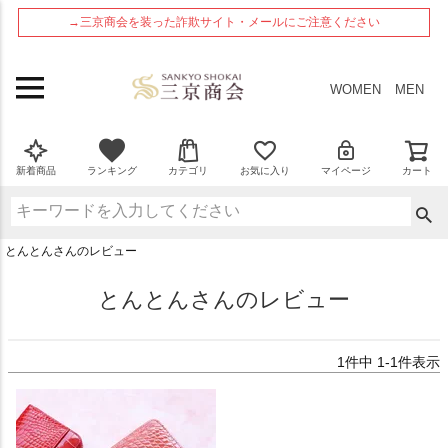
ペー
→三京商会を装った詐欺サイト・メールにご注意ください
ジト
ップ
へ
WOMEN
MEN
新着商品
ランキング
カテゴリ
お気に入り
マイページ
カート
とんとんさんのレビュー
とんとんさんのレビュー
1
件中
1
-
1
件表示