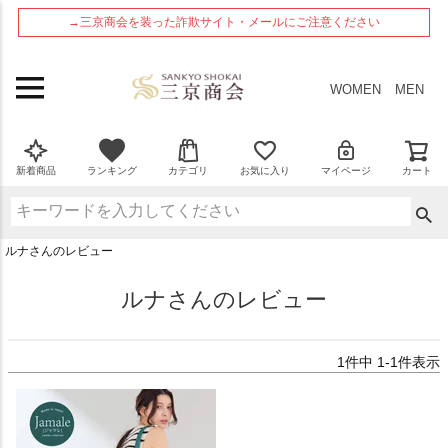
ペー
→三京商会を装った詐欺サイト・メールにご注意ください
ジト
ップ
へ
WOMEN
MEN
新着商品
ランキング
カテゴリ
お気に入り
マイページ
カート
ルナさんのレビュー
ルナさんのレビュー
1
件中
1
-
1
件表示