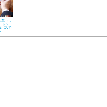
本革 メン
カードケー
コポスで
A