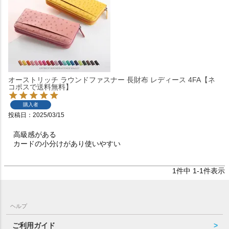
オーストリッチ ラウンドファスナー 長財布 レディース 4FA【ネ
コポスで送料無料】
購入者
投稿日
2025/03/15
高級感がある

カードの小分けがあり使いやすい
1
件中
1
-
1
件表示
ヘルプ
ご利用ガイド