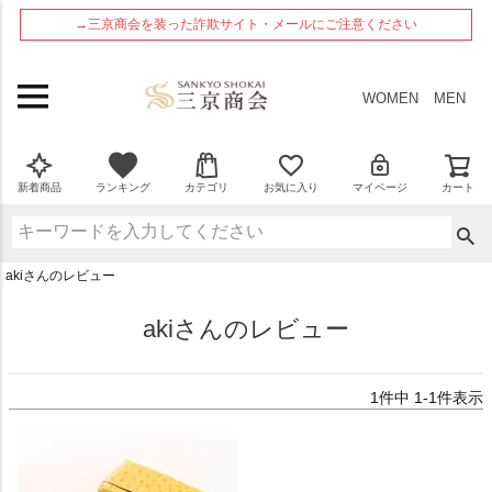
ペー
→三京商会を装った詐欺サイト・メールにご注意ください
ジト
ップ
へ
WOMEN
MEN
新着商品
ランキング
カテゴリ
お気に入り
マイページ
カート
akiさんのレビュー
akiさんのレビュー
1
件中
1
-
1
件表示