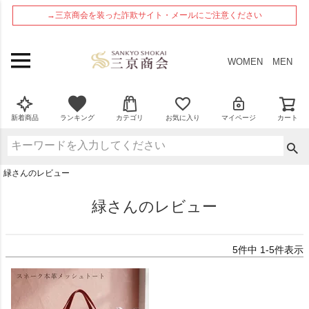
ペー
→三京商会を装った詐欺サイト・メールにご注意ください
ジト
ップ
へ
WOMEN
MEN
新着商品
ランキング
カテゴリ
お気に入り
マイページ
カート
緑さんのレビュー
緑さんのレビュー
5
件中
1
-
5
件表示