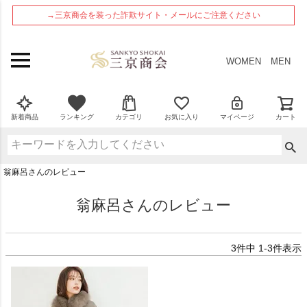
ペー
→三京商会を装った詐欺サイト・メールにご注意ください
ジト
ップ
へ
WOMEN
MEN
新着商品
ランキング
カテゴリ
お気に入り
マイページ
カート
翁麻呂さんのレビュー
翁麻呂さんのレビュー
3
件中
1
-
3
件表示