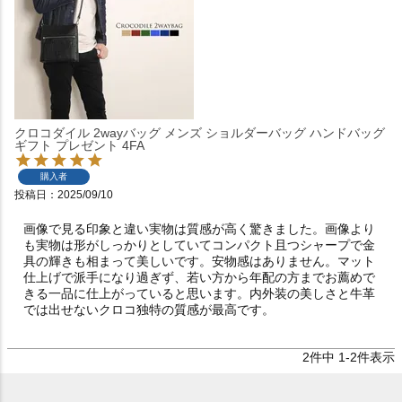
クロコダイル 2wayバッグ メンズ ショルダーバッグ ハンドバッグ
ギフト プレゼント 4FA
購入者
投稿日
2025/09/10
画像で見る印象と違い実物は質感が高く驚きました。画像より
も実物は形がしっかりとしていてコンパクト且つシャープで金
具の輝きも相まって美しいです。安物感はありません。マット
仕上げで派手になり過ぎず、若い方から年配の方までお薦めで
きる一品に仕上がっていると思います。内外装の美しさと牛革
では出せないクロコ独特の質感が最高です。
2
件中
1
-
2
件表示