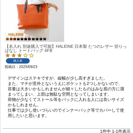
【名入れ 別途購入で可能】HALEINE 日本製 たつのレザー 切りっ
ぱなし トートバッグ 4FB
購入者
投稿日
2025/09/23
デザインはステキですが、縦幅が少し高すぎました。

また、マチが意外とないうえにポケットも2つしかないので、
容量は大きいかもしれませんが細々したものはみな底の方に溜
まってしまい、上部は無駄な空間となってしまいます。

荷物が少なくてストール等をバックに入れる人には良いサイズ
かもしれません。

仕事では少し使いづらいのでインナーバック等でカバーして使
用したいと思います。
1
件中
1
-
1
件表示