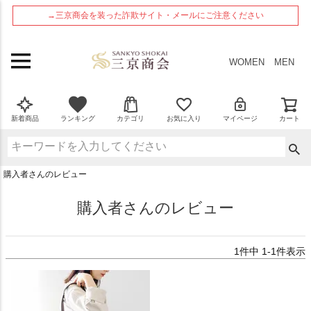
ペー
→三京商会を装った詐欺サイト・メールにご注意ください
ジト
ップ
へ
WOMEN
MEN
新着商品
ランキング
カテゴリ
お気に入り
マイページ
カート
購入者さんのレビュー
購入者さんのレビュー
1
件中
1
-
1
件表示