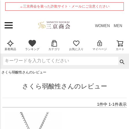
ペー
→三京商会を装った詐欺サイト・メールにご注意ください
ジト
ップ
へ
WOMEN
MEN
新着商品
ランキング
カテゴリ
お気に入り
マイページ
カート
さくら弱酸性さんのレビュー
さくら弱酸性さんのレビュー
1
件中
1
-
1
件表示