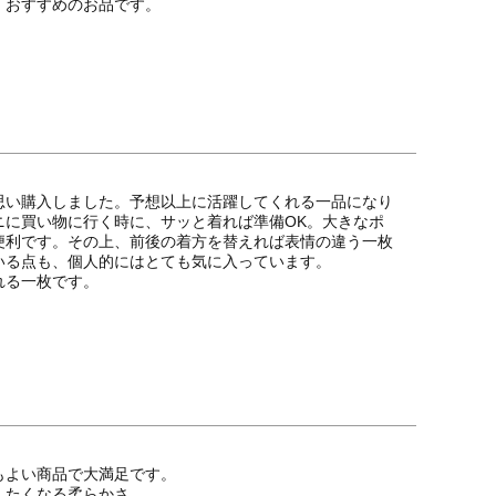
。おすすめのお品です。
思い購入しました。予想以上に活躍してくれる一品になり
ニに買い物に行く時に、サッと着れば準備OK。大きなポ
便利です。その上、前後の着方を替えれば表情の違う一枚
る点も、個人的にはとても気に入っています。

れる一枚です。
よい商品で大満足です。

たくなる柔らかさ。
