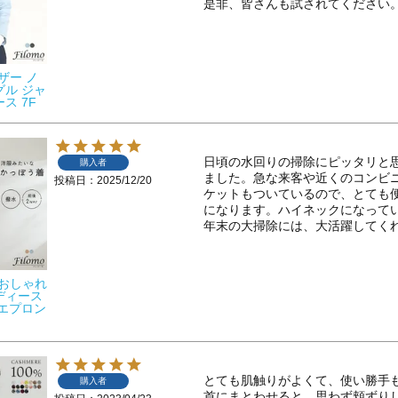
是非、皆さんも試されてください
レザー ノ
グル ジャ
ス 7F
日頃の水回りの掃除にピッタリと
購入者
ました。急な来客や近くのコンビ
投稿日
2025/12/20
ケットもついているので、とても
になります。ハイネックになってい
年末の大掃除には、大活躍してく
着 おしゃれ
ディース
 エプロン
とても肌触りがよくて、使い勝手も
購入者
首にまとわせると、思わず頬ずりし