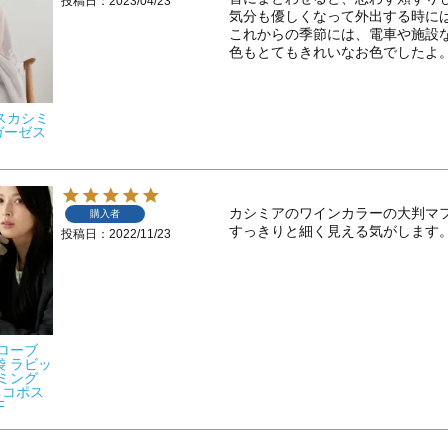
投稿日
2023/04/23
気分も優しくなって外出する時には
これからの季節には、電車や施設な
色もとてもきれいなお色でしたよ
バスカシミ
 ガーゼス
カシミアのワインカラーの大判マ
購入者
すっきりと細く見える気がします
投稿日
2022/11/23
グローブ
袋 ラビッ
リミング
ネコポス
F