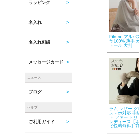
ラッピング
名入れ
Filomo アル
ヤ100% 薄手
名入れ刺繍
トール 大判
メッセージカード
ニュース
ブログ
ヘルプ
ラム レザー 
スマホ対応 手
ト ファー ト
レディース【
ご利用ガイド
で送料無料】7