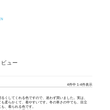
EN
レビュー
4
件中
1
-
4
件表示
明るくしてくれる色ですので、迷わず買いました。実は、
ても柔らかくて、着やすいです。冬の寒さの中でも、目立
も、着られる色です。
