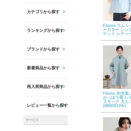
カテゴリから探す
Filomo ラム 
ーカラー シン
ランキングから探す
ケット レディー
ブランドから探す
新着商品から探す
再入荷商品から探す
Filomo 割烹
かっぽう着 レ
スモック 大人
レビュー一覧から探す
(08000324r)
サービス