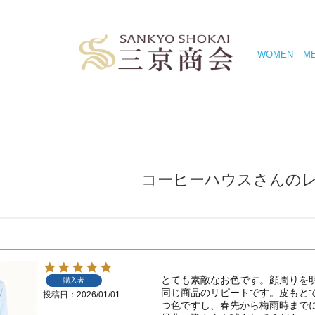
WOMEN
M
コーヒーハウスさんの
とても素敵なお色です。顔周りを
購入者
同じ商品のリピートです。皮もと
投稿日
2026/01/01
つ色ですし、春先から梅雨時までに