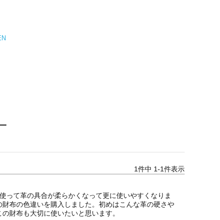
EN
ー
1
件中
1
-
1
件表示
年使って革の具合が柔らかくなって更に使いやすくなりま
の財布の色違いを購入しました。初めはこんな革の硬さや
この財布も大切に使いたいと思います。