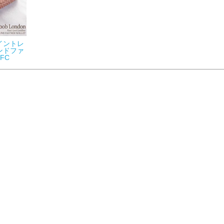
n イントレ
ンドファ
FC