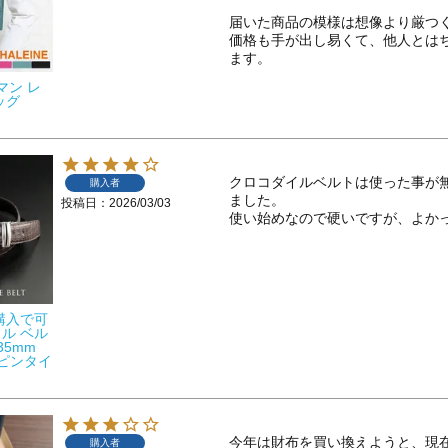
届いた商品の模様は想像より厳つく
価格も手が出し易くて、他人とは
ます。
イマン レ
ッグ
クロコダイルベルトは使った事が
購入者
ました。

投稿日
2026/03/03
使い始めなので硬いですが、よか
購入で可
ル ベル
35mm
 ピンタイ
今年は財布を買い換えようと、現
購入者