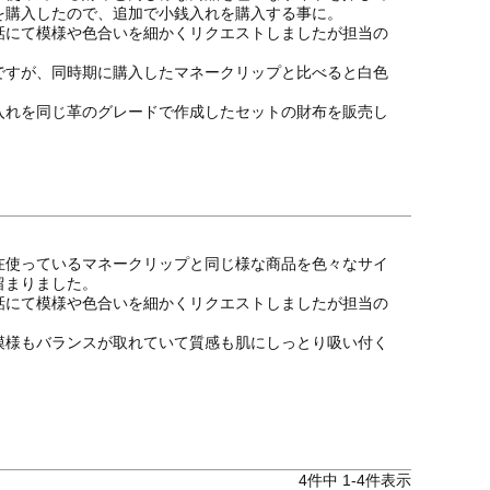
購入したので、追加で小銭入れを購入する事に。

話にて模様や色合いを細かくリクエストしましたが担当の


ですが、同時期に購入したマネークリップと比べると白色


入れを同じ革のグレードで作成したセットの財布を販売し
在使っているマネークリップと同じ様な商品を色々なサイ
まりました。

話にて模様や色合いを細かくリクエストしましたが担当の


模様もバランスが取れていて質感も肌にしっとり吸い付く
4
件中
1
-
4
件表示