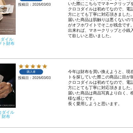
いた際にこちらでマネークリップを
投稿日
2026/03/03
クロコダイルは初めてなので、電
方にとても丁寧に対応頂きました。
届いた商品は肌触りは悪くないの
がオフホワイトでそこが残念です。
出来れば、マネークリップと小銭
て欲しいと思いました。
コダイル
パクト財布
今年は財布を買い換えようと、現
購入者
トを探していた際この商品に目が留
投稿日
2026/03/03
クロコダイルは初めてなので、電
方にとても丁寧に対応頂きました。
届いた商品は商品写真より白く、
様な感じです。

長く愛用しようと思います。
コダイル
 財布