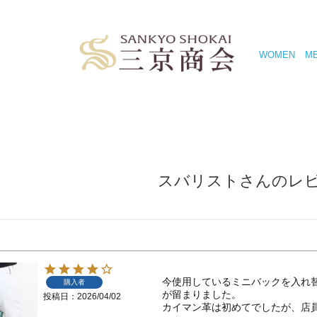
WOMEN
M
スバリストさんのレ
今使用しているミニバックを入れ
購入者
が留まりました。

投稿日
2026/04/02
カイマン革は初めてでしたが、店員