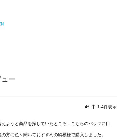
EN
ビュー
4
件中
1
-
4
件表示
替えようと商品を探していたところ、こちらのバックに目
の方に色々聞いておすすめの鱗模様で購入しました。
