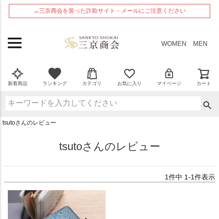
ペー
→三京商会を装った詐欺サイト・メールにご注意ください
ジト
ップ
へ
WOMEN
MEN
新着商品
ランキング
カテゴリ
お気に入り
マイページ
カート
tsutoさんのレビュー
tsutoさんのレビュー
1
件中
1
-
1
件表示