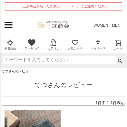
ペー
→三京商会を装った詐欺サイト・メールにご注意ください
ジト
ップ
へ
WOMEN
MEN
新着商品
ランキング
カテゴリ
お気に入り
マイページ
カート
てつさんのレビュー
てつさんのレビュー
1
件中
1
-
1
件表示