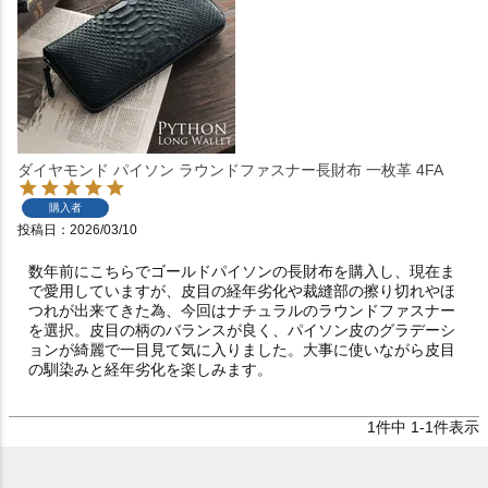
ダイヤモンド パイソン ラウンドファスナー長財布 一枚革 4FA
購入者
投稿日
2026/03/10
数年前にこちらでゴールドパイソンの長財布を購入し、現在ま
で愛用していますが、皮目の経年劣化や裁縫部の擦り切れやほ
つれが出来てきた為、今回はナチュラルのラウンドファスナー
を選択。皮目の柄のバランスが良く、パイソン皮のグラデーシ
ョンが綺麗で一目見て気に入りました。大事に使いながら皮目
の馴染みと経年劣化を楽しみます。
1
件中
1
-
1
件表示