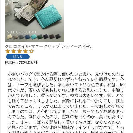
クロコダイル マネークリップ レディース 4FA
購入者
投稿日
2026/03/21
小さいバッグで出かける際に使いたいと思い、見つけたのがこ
れでした。でも、色が品切れでずっと待っていた商品です。色
は、トープを選びました。落ち着いて上品な色です。私は、50
代ですが、若い方でもおしゃれに使えると思いました。手触り
がとても優しく、柔らかいです。模様は大きいです。後、とて
も軽くてびっくりしました。実際にお札を二つ折りにし、挟ん
でみたところ、しっかり止まっていました。中でお札がずれて
しまうのでは、と心配していましたが、振っても全然動きませ
んでした。気になったのは、塗料のせいなのか、臭いがありま
した。まあ、しばらく開放して置いておけば、なくなるかな、
と思っています。色が比較的地味なラインナップなので、もっ
と明るい色もあれば良いな、と思いました。男性をターゲット