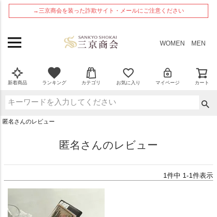
ペー
→三京商会を装った詐欺サイト・メールにご注意ください
ジト
ップ
へ
WOMEN
MEN
新着商品
ランキング
カテゴリ
お気に入り
マイページ
カート
匿名さんのレビュー
匿名さんのレビュー
1
件中
1
-
1
件表示