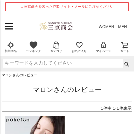
ペー
→三京商会を装った詐欺サイト・メールにご注意ください
ジト
ップ
へ
WOMEN
MEN
新着商品
ランキング
カテゴリ
お気に入り
マイページ
カート
マロンさんのレビュー
マロンさんのレビュー
1
件中
1
-
1
件表示