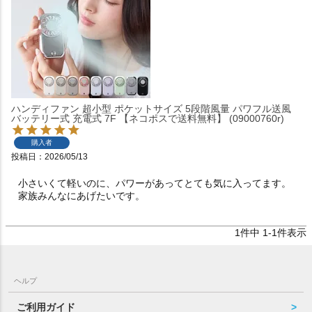
ハンディファン 超小型 ポケットサイズ 5段階風量 パワフル送風
バッテリー式 充電式 7F 【ネコポスで送料無料】 (09000760r)
購入者
投稿日
2026/05/13
小さいくて軽いのに、パワーがあってとても気に入ってます。
家族みんなにあげたいです。
1
件中
1
-
1
件表示
ヘルプ
ご利用ガイド