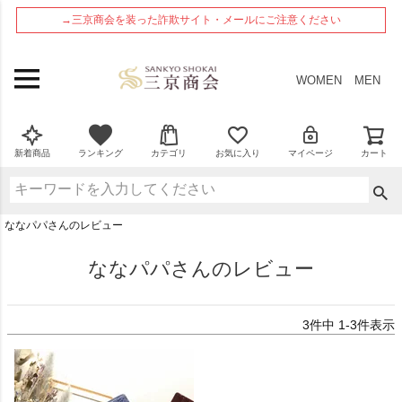
ペー
→三京商会を装った詐欺サイト・メールにご注意ください
ジト
ップ
へ
WOMEN
MEN
新着商品
ランキング
カテゴリ
お気に入り
マイページ
カート
ななパパさんのレビュー
ななパパさんのレビュー
3
件中
1
-
3
件表示