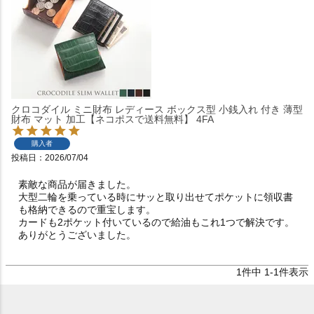
クロコダイル ミニ財布 レディース ボックス型 小銭入れ 付き 薄型
財布 マット 加工【ネコポスで送料無料】 4FA
購入者
投稿日
2026/07/04
素敵な商品が届きました。

大型二輪を乗っている時にサッと取り出せてポケットに領収書
も格納できるので重宝します。

カードも2ポケット付いているので給油もこれ1つで解決です。

ありがとうございました。
1
件中
1
-
1
件表示