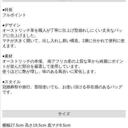
●特長
フルポイント
●デザイン
オーストリッチ革を職人が丁寧に仕上げ型崩れしにくい丈夫なバッ
グに仕上げました。
マチが大きく開いて、出し入れし易い構造。2層に分かれて便利に使
えます。
●素材
オーストリッチの本場、 南アフリカ産の上質な革から綺麗にポイン
トが並んだ部分を厳選して使用しています。
使うほどに艶が増し、味のある風合いに変化します。
●スタイル
冠婚葬祭や旅行、普段使いでも、お使い頂ける存在感のあるバッグ
です。
サイズ
横幅27.5cm 高さ19.5cm 底マチ8.5cm