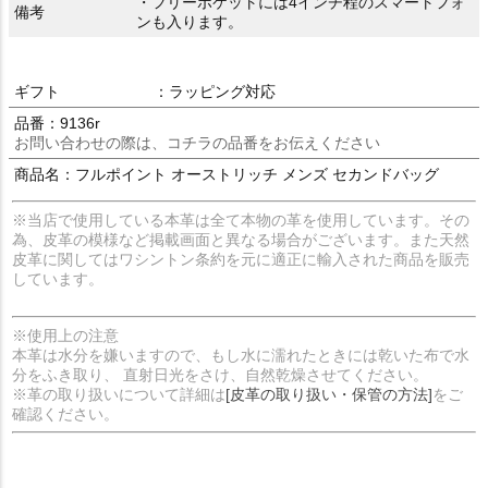
・フリーポケットには4インチ程のスマートフォ
備考
ンも入ります。
ギフト
：ラッピング対応
品番：9136r
お問い合わせの際は、コチラの品番をお伝えください
商品名：フルポイント オーストリッチ メンズ セカンドバッグ
※当店で使用している本革は全て本物の革を使用しています。その
為、皮革の模様など掲載画面と異なる場合がございます。また天然
皮革に関してはワシントン条約を元に適正に輸入された商品を販売
しています。
※使用上の注意
本革は水分を嫌いますので、もし水に濡れたときには乾いた布で水
分をふき取り、 直射日光をさけ、自然乾燥させてください。
※革の取り扱いについて詳細は
[皮革の取り扱い・保管の方法]
をご
確認ください。