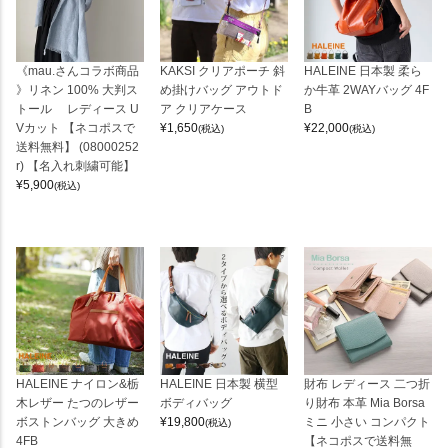
《mau.さんコラボ商品
KAKSI クリアポーチ 斜
HALEINE 日本製 柔ら
》リネン 100% 大判ス
め掛けバッグ アウトド
か牛革 2WAYバッグ 4F
トール レディース U
ア クリアケース
B
Vカット 【ネコポスで
¥
1,650
¥
22,000
(税込)
(税込)
送料無料】 (08000252
r) 【名入れ刺繍可能】
¥
5,900
(税込)
HALEINE ナイロン&栃
HALEINE 日本製 横型
財布 レディース 二つ折
木レザー たつのレザー
ボディバッグ
り財布 本革 Mia Borsa
ボストンバッグ 大きめ
¥
19,800
ミニ 小さい コンパクト
(税込)
4FB
【ネコポスで送料無