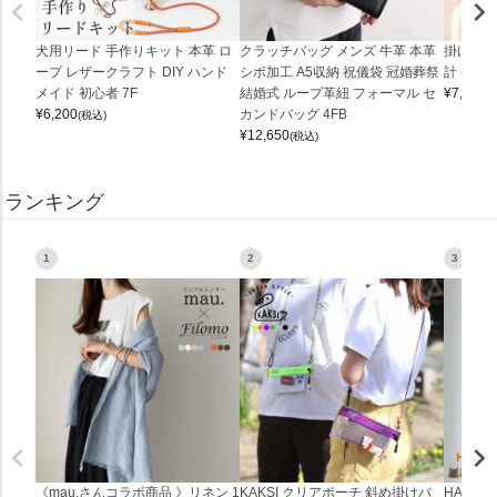
犬用リード 手作りキット 本革 ロ
クラッチバッグ メンズ 牛革 本革
掛け時計
ープ レザークラフト DIY ハンド
シボ加工 A5収納 祝儀袋 冠婚葬祭
計 (0900
メイド 初心者 7F
結婚式 ループ革紐 フォーマル セ
¥
7,150
(
¥
6,200
カンドバッグ 4FB
(税込)
¥
12,650
(税込)
ランキング
1
2
3
《mau.さんコラボ商品 》リネン 1
KAKSI クリアポーチ 斜め掛けバ
HALEI