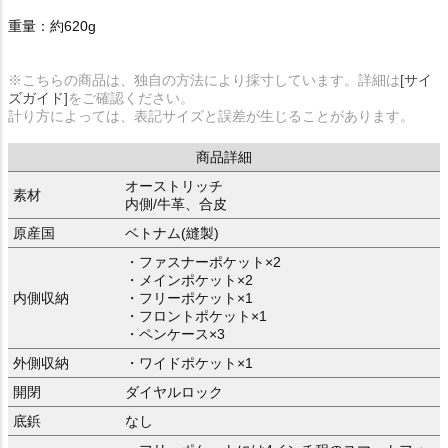
重量：約620g
※こちらの商品は、独自の方法により採寸しています。詳細は
[サイ
ズガイド]
をご確認ください。
計り方によっては、表記サイズと誤差が生じることがあります。
商品詳細
オーストリッチ
素材
内側/牛革、合皮
原産国
ベトナム(縫製)
・ファスナーポケット×2
・メインポケット×2
内側収納
・フリーポケット×1
・フロントポケット×1
・ペンケース×3
外側収納
・ワイドポケット×1
開閉
ダイヤルロック
底鋲
なし