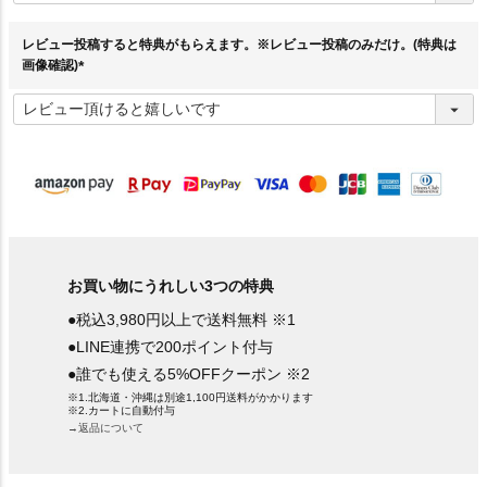
須
)
レビュー投稿すると特典がもらえます。※レビュー投稿のみだけ。(特典は
画像確認)
(
必
須
)
お買い物にうれしい3つの特典
●税込3,980円以上で送料無料 ※1
●LINE連携で200ポイント付与
●誰でも使える5%OFFクーポン ※2
※1.北海道・沖縄は別途1,100円送料がかかります
※2.カートに自動付与
→返品について