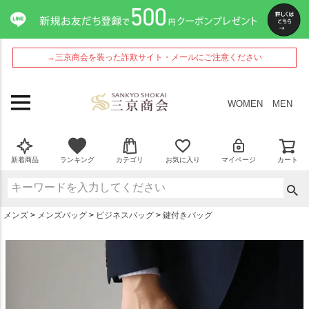
ペー
ジト
ップ
へ
→三京商会を装った詐欺サイト・メールにご注意ください
WOMEN
MEN
新着商品
ランキング
カテゴリ
お気に入り
マイページ
カート
メンズ
メンズバッグ
ビジネスバッグ
鍵付きバッグ