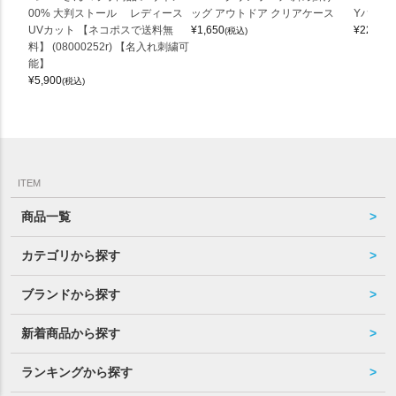
00% 大判ストール レディース
ッグ アウトドア クリアケース
Yバッグ 
UVカット 【ネコポスで送料無
¥
1,650
¥
22,000
(税込)
料】 (08000252r) 【名入れ刺繍可
能】
¥
5,900
(税込)
ITEM
商品一覧
カテゴリから探す
ブランドから探す
新着商品から探す
ランキングから探す