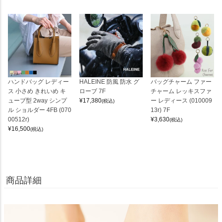
ハンドバッグ レディー
HALEINE 防風 防水 グ
バッグチャーム ファー
ス 小さめ きれいめ キ
ローブ 7F
チャーム レッキスファ
ューブ型 2way シンプ
¥
17,380
ー レディース (010009
(税込)
ル ショルダー 4FB (070
13r) 7F
00512r)
¥
3,630
(税込)
¥
16,500
(税込)
商品詳細