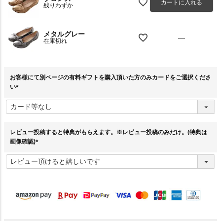
カートに入れる
残りわずか
メタルグレー
—
在庫切れ
お客様にて別ページの有料ギフトを購入頂いた方のみカードをご選択くださ
い
(
必
須
)
レビュー投稿すると特典がもらえます。※レビュー投稿のみだけ。(特典は
画像確認)
(
必
須
)