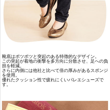
靴底はポツポツと突起のある特徴的なデザイン。
この突起が着地の衝撃を多方向に分散させ、足への負
担を軽減。
さらに内側には他社と比べて倍の厚みがあるスポンジ
を使用。
優れたクッション性で疲れにくいバレエシューズで
す。