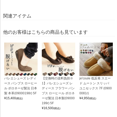
関連アイテム
他のお客様はこちらの商品も見ています
バレエシューズ レディ
【交換時の送料負担※
je'coule 低反発 スエー
ース パンプス ローヒー
1】バレエシューズ レ
ド ムートン スリッパ
ル ボロネーゼ製法 日本
ディース フラワー パン
ユニセックス 7F (0900
製 本革(09000198r) 5F
プス ローヒール ボロネ
0081r)
¥
15,400
ーゼ製法 日本製(09000
¥
4,950
(税込)
(税込)
199r) 5F
¥
16,500
(税込)