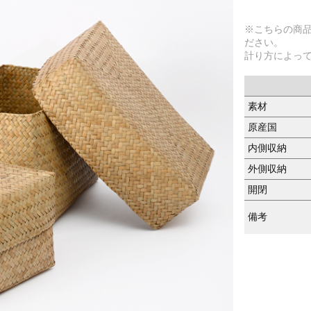
※こちらの商
ださい。
計り方によっ
素材
原産国
内側収納
外側収納
開閉
備考