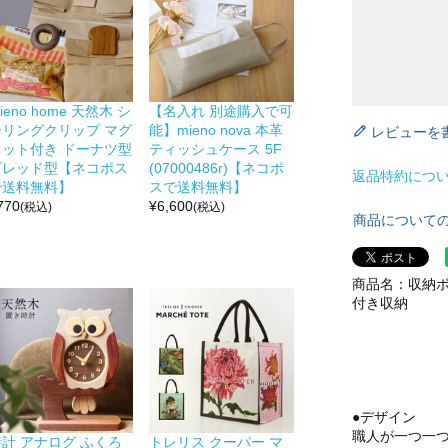
ieno home 天然木 シ
【名入れ 別途購入で可
ーリングクリップ マグ
能】mieno nova 本革
レビューを
ネット付き ドーナツ型
ティッシュケース 5F
ブレッド型【ネコポス
(07000486r)【ネコポ
返品特約につ
で送料無料】
スで送料無料】
770
¥
6,600
(税込)
(税込)
商品について
商品名：収納ボッ
付き収納
●デザイン
職人が一つ一
時計 アナログ ふくろ
トレリス クーパー マ