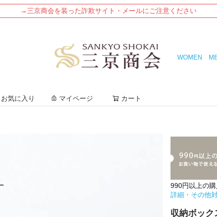
→三京商会を装った詐欺サイト・メールにご注意ください
WOMEN
M
検索
お気に入り
マイページ
カート
990円以上の
詳細・その他
収納ボックス