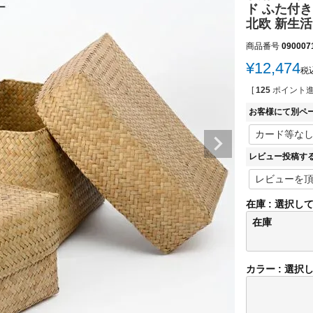
ド ふた付き
北欧 新生活 7
商品番号
090007
¥
12,474
税
[
125
ポイント進
お客様にて別ペ
レビュー投稿す
在庫
選択し
在庫
カラー
選択