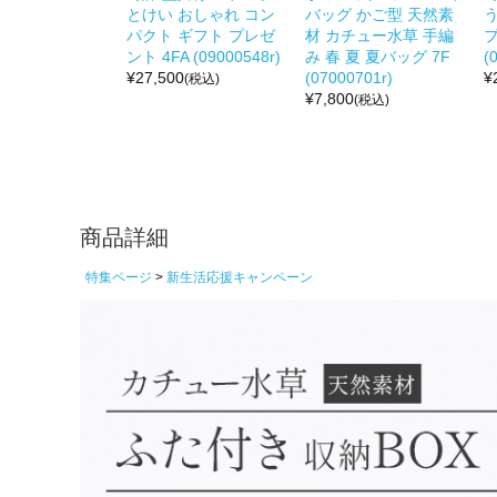
とけい おしゃれ コン
バッグ かご型 天然素
パクト ギフト プレゼ
材 カチュー水草 手編
プ
ント 4FA (09000548r)
み 春 夏 夏バッグ 7F
(
¥
27,500
(07000701r)
¥
(税込)
¥
7,800
(税込)
商品詳細
特集ページ
新生活応援キャンペーン