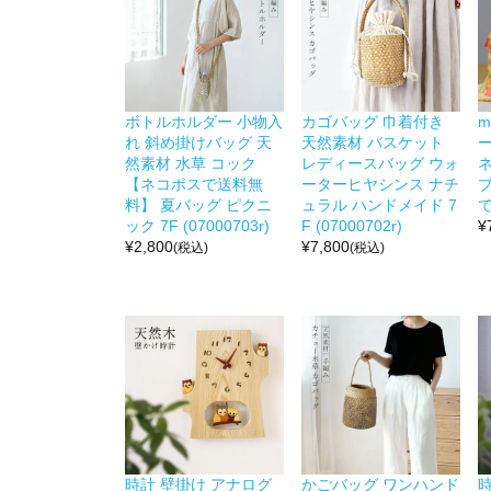
ボトルホルダー 小物入
カゴバッグ 巾着付き
m
れ 斜め掛けバッグ 天
天然素材 バスケット
然素材 水草 コック
レディースバッグ ウォ
【ネコポスで送料無
ーターヒヤシンス ナチ
料】 夏バッグ ピクニ
ュラル ハンドメイド 7
ック 7F (07000703r)
F (07000702r)
¥
¥
2,800
¥
7,800
(税込)
(税込)
時計 壁掛け アナログ
かごバッグ ワンハンド