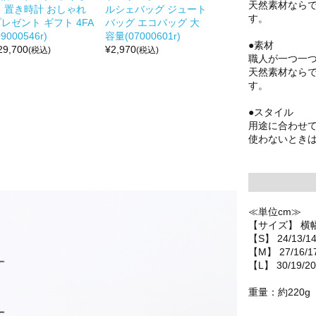
天然素材なら
う 置き時計 おしゃれ
ルシェバッグ ジュート
す。
レゼント ギフト 4FA
バッグ エコバッグ 大
09000546r)
容量(07000601r)
●素材
29,700
¥
2,970
(税込)
(税込)
職人が一つ一
天然素材なら
す。
●スタイル
用途に合わせて
使わないとき
≪単位cm≫
【サイズ】 横幅
【S】 24/13/1
【M】 27/16/1
【L】 30/19/20
重量：約220g