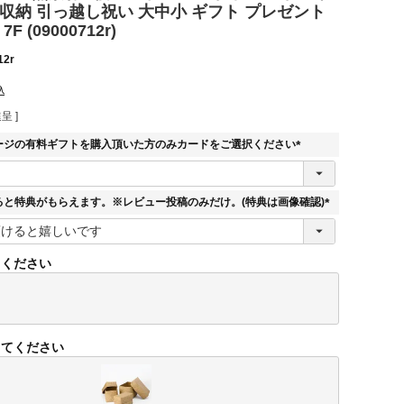
収納 引っ越し祝い 大中小 ギフト プレゼント
F (09000712r)
12r
込
呈 ]
ージの有料ギフトを購入頂いた方のみカードをご選択ください
(
必
須
ると特典がもらえます。※レビュー投稿のみだけ。(特典は画像確認)
)
(
必
須
てください
)
してください