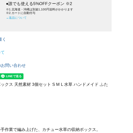
●誰でも使える5%OFFクーポン ※2
※1.北海道・沖縄は別途1,100円送料がかかります
※2.カートに自動付与
→返品について
書く
いて
のお問い合わせ
クス 天然素材 3個セット S M L 水草 ハンドメイド ふた
つ手作業で編み上げた、カチュー水草の収納ボックス。