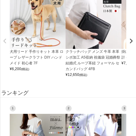
犬用リード 手作りキット 本革 ロ
クラッチバッグ メンズ 牛革 本革
掛け時計
ープ レザークラフト DIY ハンド
シボ加工 A5収納 祝儀袋 冠婚葬祭
計 (0900
メイド 初心者 7F
結婚式 ループ革紐 フォーマル セ
¥
7,150
(
¥
6,200
カンドバッグ 4FB
(税込)
¥
12,650
(税込)
ランキング
1
2
3