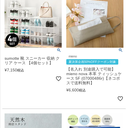
mieno
sumotte 靴 スニーカー 収納 ク
夏決算企画50%OFFクーポン対象
リア ケース 【4個セット】
【名入れ 別途購入で可能】
¥
7,150
税込
mieno nova 本革 ティッシュケ
ース 5F (07000486r)【ネコポ
スで送料無料】
¥
6,600
税込