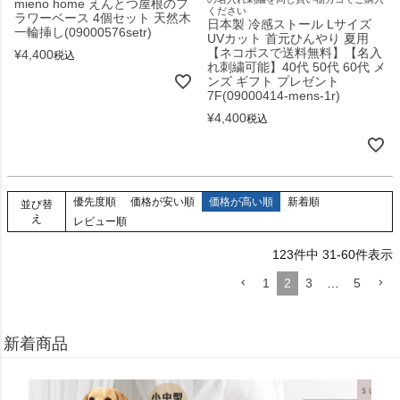
mieno home えんとつ屋根のフ
ください
ラワーベース 4個セット 天然木
日本製 冷感ストール Lサイズ
一輪挿し(09000576setr)
UVカット 首元ひんやり 夏用
【ネコポスで送料無料】【名入
¥
4,400
税込
れ刺繍可能】40代 50代 60代 メ
ンズ ギフト プレゼント
7F(09000414-mens-1r)
¥
4,400
税込
優先度順
価格が安い順
価格が高い順
新着順
並び替
え
レビュー順
123
件中
31
-
60
件表示
1
2
3
…
5
新着商品