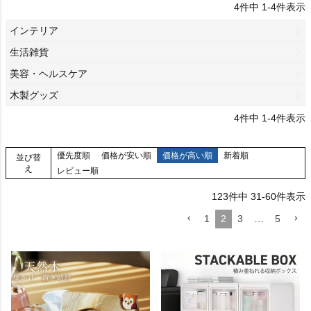
4
件中
1
-
4
件表示
インテリア
生活雑貨
美容・ヘルスケア
木製グッズ
4
件中
1
-
4
件表示
優先度順
価格が安い順
価格が高い順
新着順
並び替
え
レビュー順
123
件中
31
-
60
件表示
1
2
3
…
5