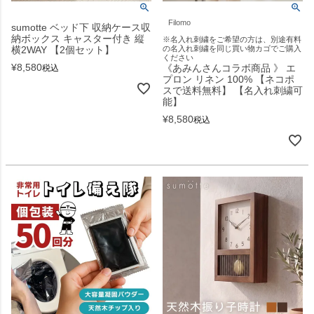
Filomo
sumotte ベッド下 収納ケース収
納ボックス キャスター付き 縦
※名入れ刺繍をご希望の方は、別途有料
横2WAY 【2個セット】
の名入れ刺繍を同じ買い物カゴでご購入
ください
¥
8,580
《あみんさんコラボ商品 》 エ
税込
プロン リネン 100% 【ネコポ
スで送料無料】 【名入れ刺繍可
能】
¥
8,580
税込