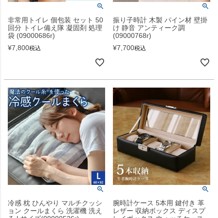
非常用トイレ 個包装 セット 50
振り子時計 木製 パイン材 壁掛
回分 トイレ備え隊 凝固剤 処理
け 静音 アンティーク調
袋 (09000686r)
(09000768r)
¥
7,800
¥
7,700
税込
税込
冷感 枕 ひんやり マルチクッシ
腕時計ケース 5本用 鍵付き 革
ョン クールまくら 洗濯機 洗え
レザー 収納ボックス ディスプ