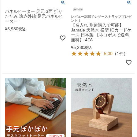
jamale
パネルヒーター 足元 3面 折り
たたみ 遠赤外線 足元パネルヒ
レビュー記載でレザーストラッププレゼ
ーター
ント！
【名入れ 別途購入で可能】
¥
5,980
税込
Jamale 天然木 横型 ICカードケ
ース 日本製 【ネコポスで送料
無料】 4FA
¥
5,280
税込
5.00
（1件）