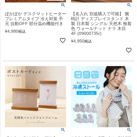
ぽかぽか デスクマットヒーター
【名入れ 別途購入で可能】 腕
プレミアムタイプ 冷え対策 手
時計 ディスプレイスタンド 木
元 自動OFF 部分温め機能付き
製 日本製 シングル 天然木 無着
色 ウォールナット ナラ 木目
¥
4,980
税込
4F (09000735r)
¥
4,950
税込