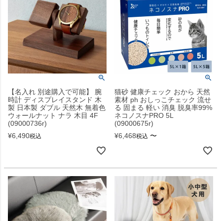
【名入れ 別途購入で可能】 腕
猫砂 健康チェック おから 天然
時計 ディスプレイスタンド 木
素材 ph おしっこチェック 流せ
製 日本製 ダブル 天然木 無着色
る 固まる 軽い 消臭 脱臭率99%
ウォールナット ナラ 木目 4F
ネコノスナPRO 5L
(09000736r)
(09000675r)
¥
6,490
¥
6,468
〜
税込
税込