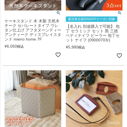
夏決算企画50%OFFクーポン対象
ケーキスタンド 木 木製 天然木
チーク セパレートタイプ ウレ
【名入れ 別途購入で可能】 包
タン仕上げ アフタヌーンティー
丁 セラミック セット 黒 三徳
アンティーク ディスプレイスタ
ペティナイフ ピーラー 包丁セ
ンド mieno home 7F
ット ナイフ (09000703r)
¥
6,050
税込
¥
5,980
税込