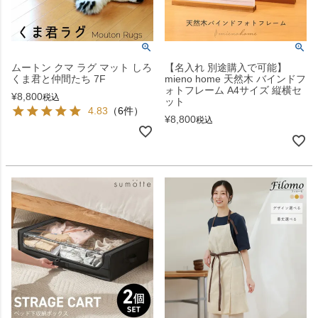
ムートン クマ ラグ マット しろ
【名入れ 別途購入で可能】
くま君と仲間たち 7F
mieno home 天然木 バインドフ
ォトフレーム A4サイズ 縦横セ
¥
8,800
税込
ット
4.83
（6件）
¥
8,800
税込