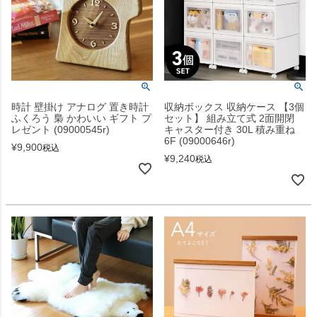
時計 壁掛け アナログ 置き時計
収納ボックス 収納ケース 【3個
ふくろう 梟 かわいい ギフト プ
セット】 組み立て式 2面開閉
レゼント (09000545r)
キャスター付き 30L 積み重ね
6F (09000646r)
¥
9,900
税込
¥
9,240
税込