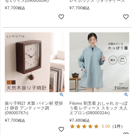
る Lサイズ(09000526r)
レイボックス ウォッチケース
¥
7,700
¥
7,700
税込
税込
振り子時計 木製 パイン材 壁掛
Filomo 割烹着 おしゃれ かっぽ
け 静音 アンティーク調
う着 レディース スモック 大人
(09000767r)
エプロン(08000324r)
¥
7,700
¥
7,480
税込
税込
5.00
（1件）