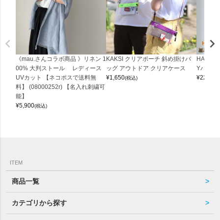
《mau.さんコラボ商品 》リネン 1
KAKSI クリアポーチ 斜め掛けバ
HALEI
00% 大判ストール レディース
ッグ アウトドア クリアケース
Yバッグ 
UVカット 【ネコポスで送料無
¥
1,650
¥
22,000
(税込)
料】 (08000252r) 【名入れ刺繍可
能】
¥
5,900
(税込)
ITEM
商品一覧
カテゴリから探す