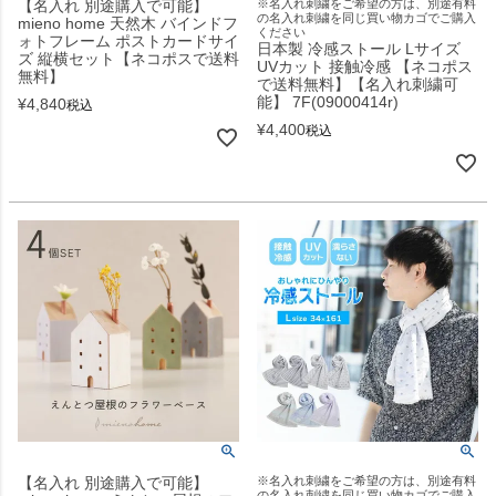
【名入れ 別途購入で可能】
※名入れ刺繍をご希望の方は、別途有料
の名入れ刺繍を同じ買い物カゴでご購入
mieno home 天然木 バインドフ
ください
ォトフレーム ポストカードサイ
日本製 冷感ストール Lサイズ
ズ 縦横セット【ネコポスで送料
UVカット 接触冷感 【ネコポス
無料】
で送料無料】【名入れ刺繍可
能】 7F(09000414r)
¥
4,840
税込
¥
4,400
税込
【名入れ 別途購入で可能】
※名入れ刺繍をご希望の方は、別途有料
の名入れ刺繍を同じ買い物カゴでご購入