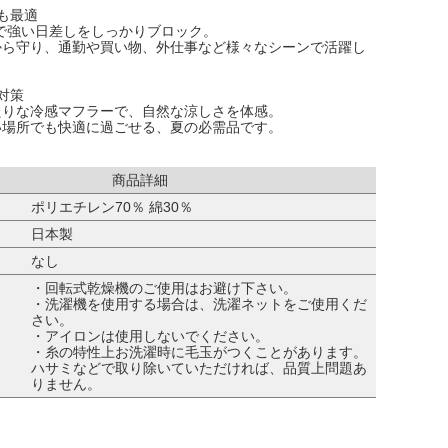
も最適
で強い日差しをしっかりブロック。
から守り、通勤や買い物、外仕事など様々なシーンで活躍し
対策
たりな冷感マフラーで、自然な涼しさを体感。
い場所でも快適に過ごせる、夏の必需品です。
商品詳細
ポリエチレン70％ 綿30％
日本製
なし
・回転式乾燥機のご使用はお避け下さい。
・洗濯機を使用する場合は、洗濯ネットをご使用くだ
さい。
・アイロンは使用しないでください。
・糸の特性上お洗濯時に毛玉がつくことがあります。
ハサミなどで取り除いていただければ、品質上問題あ
りません。