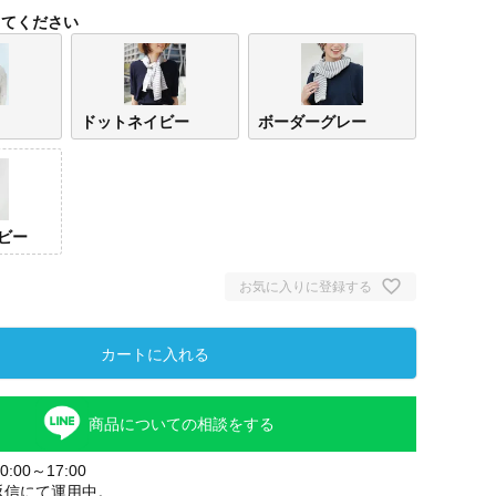
してください
ドットネイビー
ボーダーグレー
ビー
お気に入りに登録する
カートに入れる
ドッ
ー
商品についての相談をする
:00～17:00
返信にて運用中。