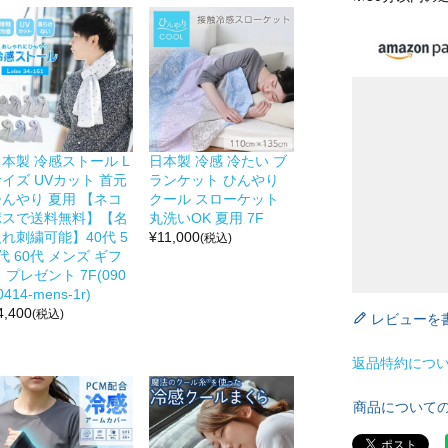
本製 冷感ストール L
日本製 冷感 冷たい ブ
イズ UVカット 首元
ランケット ひんやり
ひんやり 夏用 【ネコ
クール スローケット
ポスで送料無料】【名
丸洗いOK 夏用 7F
れ刺繍可能】40代 5
¥
11,000
(税込)
代 60代 メンズ ギフ
 プレゼント 7F(090
0414-mens-1r)
4,400
(税込)
レビューを
返品特約につ
商品について