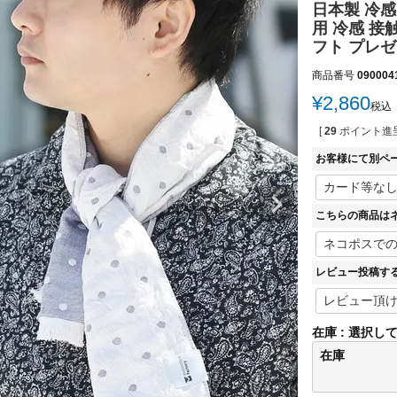
日本製 冷感
用 冷感 接
フト プレゼント
商品番号
090004
¥
2,860
税込
[
29
ポイント進呈
お客様にて別ペ
こちらの商品は
レビュー投稿す
在庫
選択し
在庫