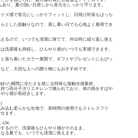
果もあり、夏の強い日差しから首元をしっかり守ります。
サイズ感で首元にしっかりフィットし、日焼け対策もばっち
さらとした肌触りなので、蒸し暑い日でも心地よく着用でき
洗えるので、いつでも清潔に保てて、外出時に繰り返し使え
果は洗濯後も持続し、ひんやり感がいつでも実感できます。
ンと落ち着いたカラー展開で、ギフトやプレゼントにもぴっ
日など、大切な人への贈り物にもおすすめです。
：触れた瞬間に冷たさを感じる特殊な接触冷感素材。
を持つ高分子ポリエチレンで織られており、体の熱をすばや
んやり感が長続きします。
り
包み込む柔らかな生地で、長時間の使用でもストレスフリ
ごせます。
いOK
続するので、洗濯後もひんやり感がそのまま。
になる夏でも、いつでも清潔に使えます。