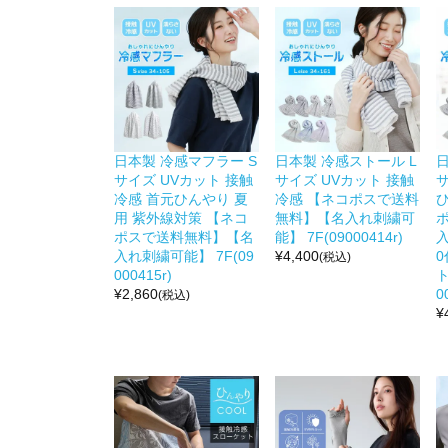
日本製 冷感マフラー S
日本製 冷感ストール L
日
サイズ UVカット 接触
サイズ UVカット 接触
サ
冷感 首元ひんやり 夏
冷感 【ネコポスで送料
用 紫外線対策 【ネコ
無料】【名入れ刺繍可
ポスで送料無料】【名
能】 7F(09000414r)
入
入れ刺繍可能】 7F(09
¥
4,400
0
(税込)
000415r)
ト
¥
2,860
0
(税込)
¥