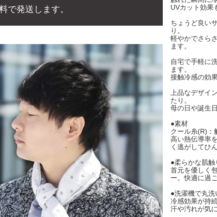
UVカット効
料で発送します。
ちょうど良い
り。
軽やかでさら
ます。
自宅で手軽に
ます。
接触冷感の効
上品なデザイ
たり。
母の日や誕生
●素材
クール糸(R)
高い熱伝導率
く逃がしてひ
●柔らかな肌触
首元を優しく
ー。快適に過
●洗濯機で丸洗
冷感効果が持
汗や汚れが気