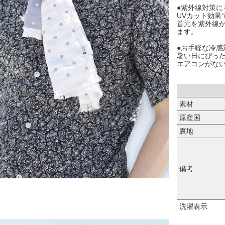
●紫外線対策に
UVカット効果
首元を紫外線
ます。
●お手軽な冷感
暑い日にぴっ
エアコンがな
素材
原産国
裏地
備考
洗濯表示