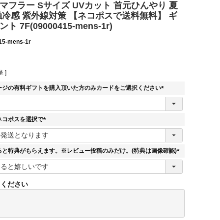
マフラー Sサイズ UVカット 首元ひんやり 夏
触冷感 紫外線対策 【ネコポスで送料無料】 ギ
 7F(09000415-mens-1r)
15-mens-1r
 ]
ージの有料ギフトを購入頂いた方のみカードをご選択ください
(
必
須
ネコポスを選択で
)
(
必
須
ると特典がもらえます。※レビュー投稿のみだけ。(特典は画像確認)
)
(
必
須
てください
)