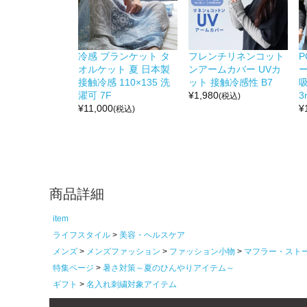
冷感 ブランケット タ
フレンチリネンコット
オルケット 夏 日本製
ンアームカバー UVカ
ー
接触冷感 110×135 洗
ット 接触冷感性 B7
吸
濯可 7F
¥
1,980
3r
(税込)
¥
11,000
¥
(税込)
商品詳細
item
ライフスタイル
美容・ヘルスケア
メンズ
メンズファッション
ファッション小物
マフラー・スト
特集ページ
暑さ対策～夏のひんやりアイテム～
ギフト
名入れ刺繍対象アイテム