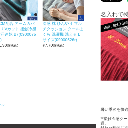
名入れで
PCM配合 アームカバ
冷感 枕 ひんやり マル
 UVカット 接触冷感
チクッション クールま
汗速乾 B7(0900075
くら 洗濯機 洗える L
)
サイズ(09000526r)
1,980
¥
7,700
(税込)
(税込)
ール
暑い季節を快
**接触冷感ク
適。
触れた瞬間に