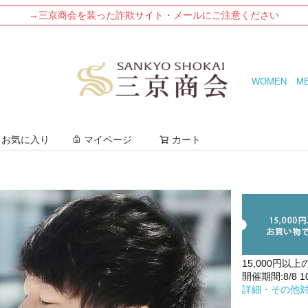
→三京商会を装った詐欺サイト・メールにご注意ください
WOMEN
M
検索
お気に入り
マイページ
カート
15,000円以上
開催期間:8/8 10:
詳細・その他