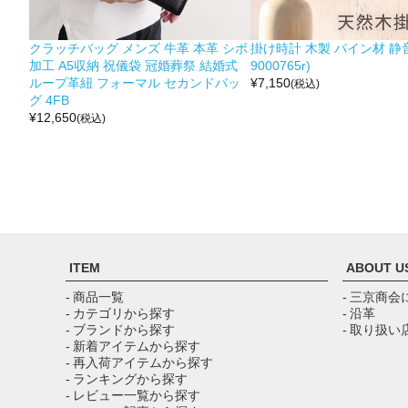
クラッチバッグ メンズ 牛革 本革 シボ
掛け時計 木製 パイン材 静音
加工 A5収納 祝儀袋 冠婚葬祭 結婚式
9000765r)
ループ革紐 フォーマル セカンドバッ
¥
7,150
(税込)
グ 4FB
¥
12,650
(税込)
ITEM
ABOUT U
- 商品一覧
- 三京商会
- カテゴリから探す
- 沿革
- ブランドから探す
- 取り扱い
- 新着アイテムから探す
- 再入荷アイテムから探す
- ランキングから探す
- レビュー一覧から探す