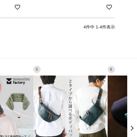
4
件中
1
-
4
件表示
5
6