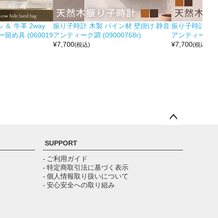
＆ 牛革 2way
振り子時計 木製 パイン材 壁掛け 静音
振り子時計 木製
め具 (060019
アンティーク調 (09000768r)
アンティーク調 (0
¥
7,700
¥
7,700
(税込)
(税込)
ペー
ジト
SUPPORT
ップ
へ
- ご利用ガイド
- 特定商取引法に基づく表示
- 個人情報取り扱いについて
- 安心安全への取り組み