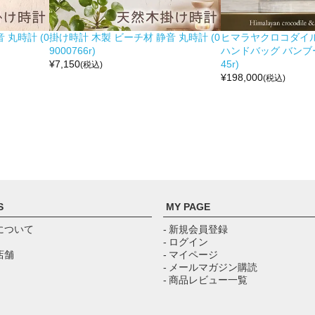
 丸時計 (0
掛け時計 木製 ビーチ材 静音 丸時計 (0
ヒマラヤクロコダイル 
9000766r)
ハンドバッグ バンブー留
¥
7,150
45r)
(税込)
¥
198,000
(税込)
S
MY PAGE
について
- 新規会員登録
- ログイン
店舗
- マイページ
- メールマガジン購読
- 商品レビュー一覧