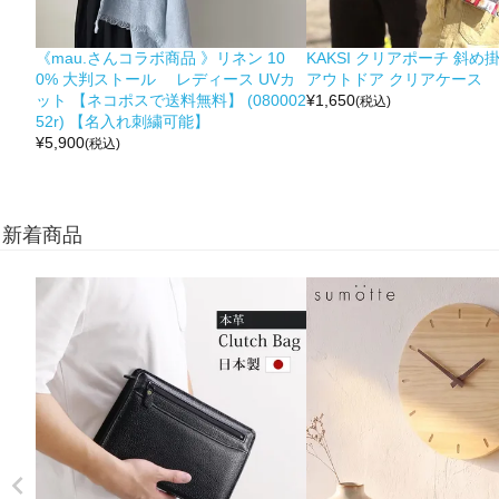
《mau.さんコラボ商品 》リネン 10
KAKSI クリアポーチ 斜め
0% 大判ストール レディース UVカ
アウトドア クリアケース
ット 【ネコポスで送料無料】 (080002
¥
1,650
(税込)
52r) 【名入れ刺繍可能】
¥
5,900
(税込)
新着商品