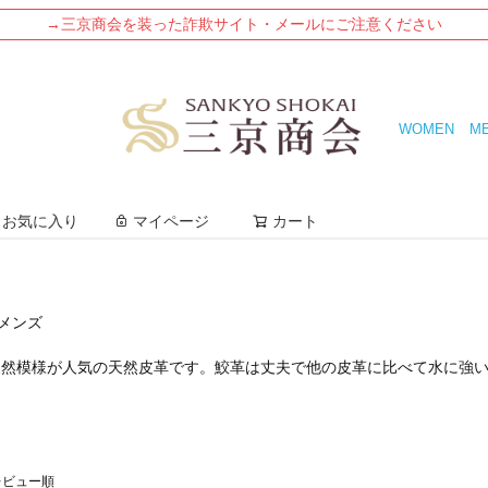
→三京商会を装った詐欺サイト・メールにご注意ください
WOMEN
M
検索
お気に入り
マイページ
カート
 メンズ
天然模様が人気の天然皮革です。鮫革は丈夫で他の皮革に比べて水に強
レビュー順