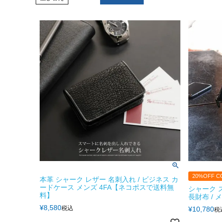
20%OFF C
本革 シャーク レザー 名刺入れ / ビジネス カ
ードケース メンズ 4FA【ネコポスで送料無
シャーク 
料】
長財布 /
¥
8,580
税込
¥
10,780
税