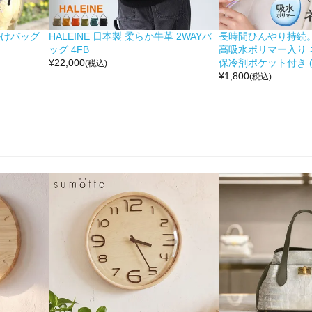
掛けバッグ
HALEINE 日本製 柔らか牛革 2WAYバ
長時間ひんやり持続。 moc
ッグ 4FB
高吸水ポリマー入り 
¥
22,000
保冷剤ポケット付き (No
(税込)
¥
1,800
(税込)