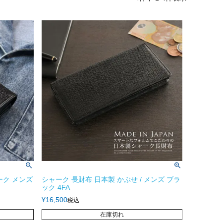
ーク メンズ
シャーク 長財布 日本製 かぶせ / メンズ ブラ
ック 4FA
¥
16,500
税込
在庫切れ