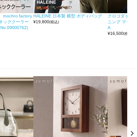
hro factory
HALEINE 日本製 横型 ボディバッグ
クロコダイル 
ネッククーラー
¥
19,800
ニング マット 
(税込)
.09000762)
A
¥
16,500
(税込)