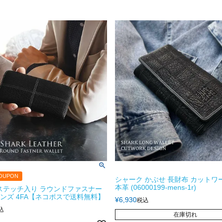
OUPON
シャーク かぶせ 長財布 カットワ
本革 (06000199-mens-1r)
ステッチ入り ラウンドファスナー
 メンズ 4FA【ネコポスで送料無料】
¥
6,930
税込
込
在庫切れ