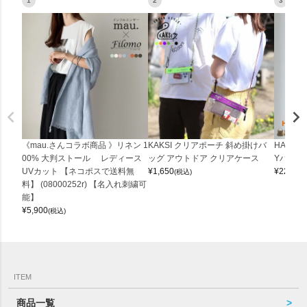
1
2
3
《mau.さんコラボ商品 》リネン 1
KAKSI クリアポーチ 斜め掛けバ
HALEI
00% 大判ストール レディース
ッグ アウトドア クリアケース
Yバッグ 
UVカット 【ネコポスで送料無
¥
1,650
¥
22,000
(税込)
料】 (08000252r) 【名入れ刺繍可
能】
¥
5,900
(税込)
ITEM
商品一覧