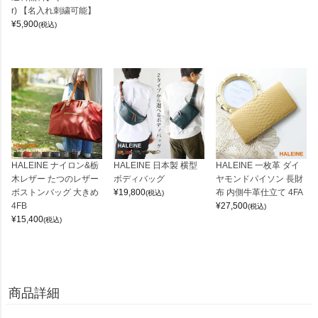
r) 【名入れ刺繍可能】
¥
5,900
(税込)
HALEINE ナイロン&栃
HALEINE 日本製 横型
HALEINE 一枚革 ダイ
木レザー たつのレザー
ボディバッグ
ヤモンドパイソン 長財
ボストンバッグ 大きめ
¥
19,800
布 内側牛革仕立て 4FA
(税込)
4FB
¥
27,500
(税込)
¥
15,400
(税込)
商品詳細