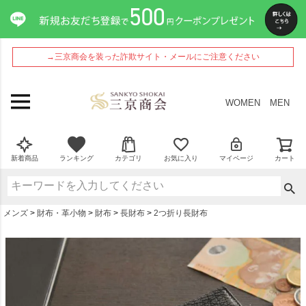
ペー
ジト
ップ
へ
→三京商会を装った詐欺サイト・メールにご注意ください
WOMEN
MEN
新着商品
ランキング
カテゴリ
お気に入り
マイページ
カート
メンズ
財布・革小物
財布
長財布
2つ折り長財布