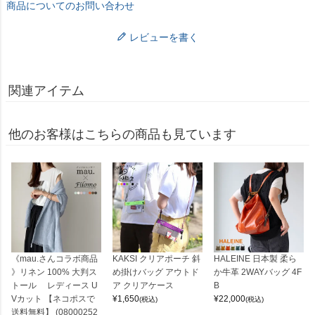
商品についてのお問い合わせ
レビューを書く
関連アイテム
他のお客様はこちらの商品も見ています
《mau.さんコラボ商品
KAKSI クリアポーチ 斜
HALEINE 日本製 柔ら
》リネン 100% 大判ス
め掛けバッグ アウトド
か牛革 2WAYバッグ 4F
トール レディース U
ア クリアケース
B
Vカット 【ネコポスで
¥
1,650
¥
22,000
(税込)
(税込)
送料無料】 (08000252