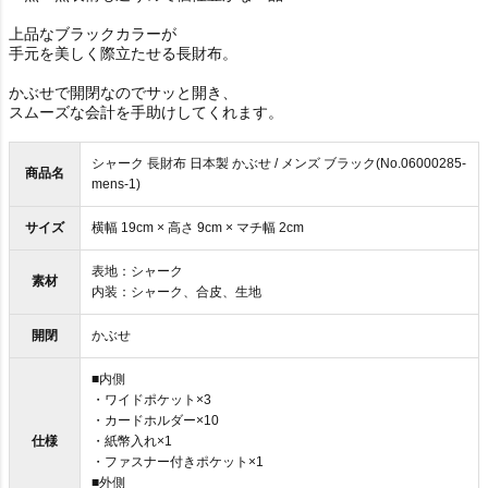
上品なブラックカラーが
手元を美しく際立たせる長財布。
かぶせで開閉なのでサッと開き、
スムーズな会計を手助けしてくれます。
シャーク 長財布 日本製 かぶせ / メンズ ブラック(No.06000285-
商品名
mens-1)
サイズ
横幅 19cm × 高さ 9cm × マチ幅 2cm
表地：シャーク
素材
内装：シャーク、合皮、生地
開閉
かぶせ
■内側
・ワイドポケット×3
・カードホルダー×10
仕様
・紙幣入れ×1
・ファスナー付きポケット×1
■外側