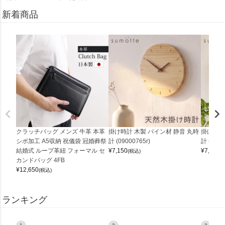
新着商品
クラッチバッグ メンズ 牛革 本革
掛け時計 木製 パイン材 静音 丸時
掛け時計
シボ加工 A5収納 祝儀袋 冠婚葬祭
計 (09000765r)
計 (0900
結婚式 ループ革紐 フォーマル セ
¥
7,150
¥
7,150
(税込)
(
カンドバッグ 4FB
¥
12,650
(税込)
ランキング