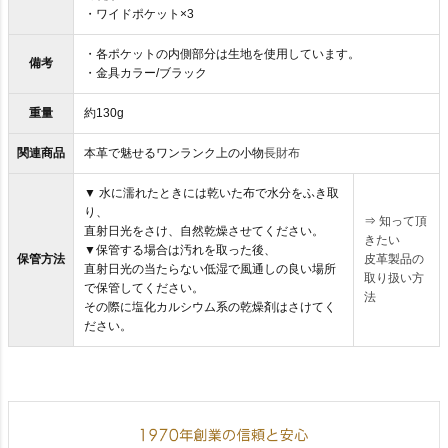
・ワイドポケット×3
・各ポケットの内側部分は生地を使用しています。
備考
・金具カラー/ブラック
重量
約130g
関連商品
本革で魅せるワンランク上の小物
長財布
▼ 水に濡れたときには乾いた布で水分をふき取
り、
⇒
知って頂
直射日光をさけ、自然乾燥させてください。
きたい
▼保管する場合は汚れを取った後、
保管方法
皮革製品の
直射日光の当たらない低湿で風通しの良い場所
取り扱い方
で保管してください。
法
その際に塩化カルシウム系の乾燥剤はさけてく
ださい。