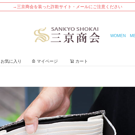
→三京商会を装った詐欺サイト・メールにご注意ください
WOMEN
M
検索
お気に入り
マイページ
カート