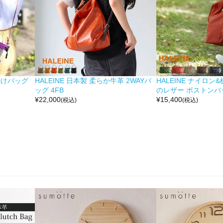
掛けバッグ
HALEINE 日本製 柔らか牛革 2WAYバ
HALEINE ナイロン
ッグ 4FB
のレザー ボストンバッ
¥
22,000
¥
15,400
(税込)
(税込)