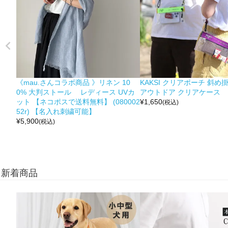
《mau.さんコラボ商品 》リネン 10
KAKSI クリアポーチ 斜め
0% 大判ストール レディース UVカ
アウトドア クリアケース
ット 【ネコポスで送料無料】 (080002
¥
1,650
(税込)
52r) 【名入れ刺繍可能】
¥
5,900
(税込)
新着商品