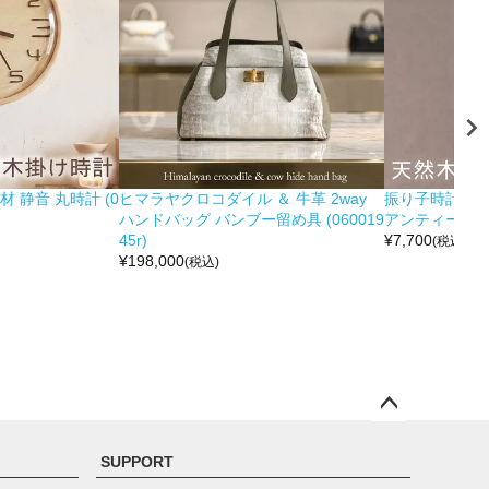
 静音 丸時計 (0
ヒマラヤクロコダイル ＆ 牛革 2way
振り子時計 木製
ハンドバッグ バンブー留め具 (060019
アンティーク調 (0
45r)
¥
7,700
(税込)
¥
198,000
(税込)
ペー
ジト
SUPPORT
ップ