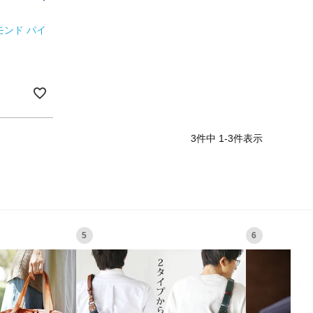
モンド パイ
3
件中
1
-
3
件表示
5
6