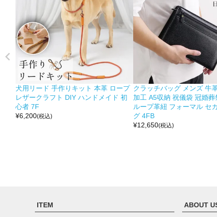
犬用リード 手作りキット 本革 ロープ
クラッチバッグ メンズ 牛革
レザークラフト DIY ハンドメイド 初
加工 A5収納 祝儀袋 冠婚葬
心者 7F
ループ革紐 フォーマル セ
¥
6,200
グ 4FB
(税込)
¥
12,650
(税込)
ITEM
ABOUT U