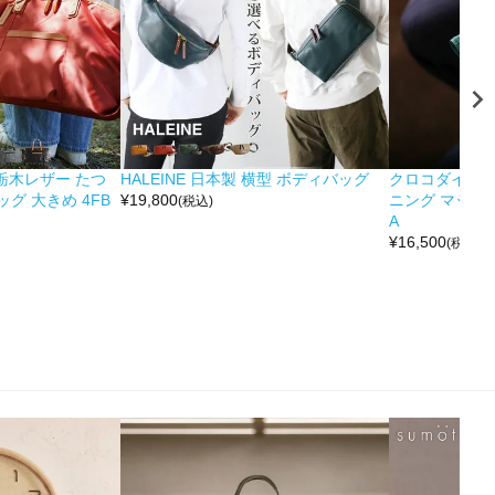
&栃木レザー たつ
HALEINE 日本製 横型 ボディバッグ
クロコダイル 
グ 大きめ 4FB
¥
19,800
ニング マット 
(税込)
A
¥
16,500
(税込)