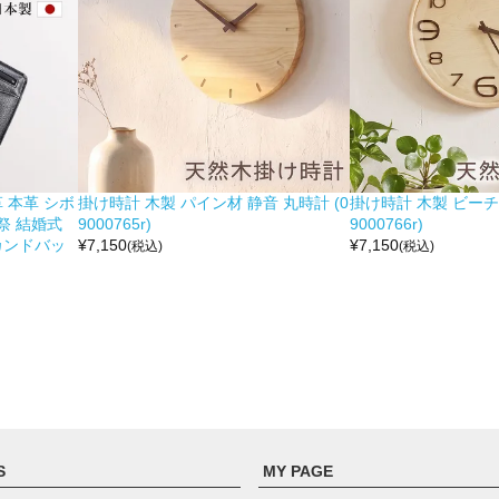
 本革 シボ
掛け時計 木製 パイン材 静音 丸時計 (0
掛け時計 木製 ビーチ材
祭 結婚式
9000765r)
9000766r)
カンドバッ
¥
7,150
¥
7,150
(税込)
(税込)
S
MY PAGE