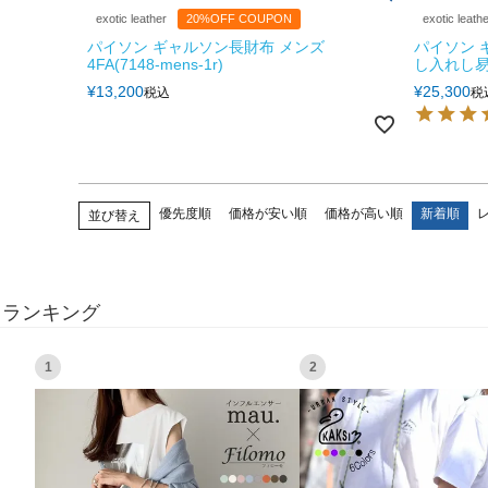
exotic leather
20%OFF COUPON
exotic leath
パイソン ギャルソン長財布 メンズ
パイソン 
4FA(7148-mens-1r)
し入れし易い
¥
13,200
¥
25,300
税込
税
優先度順
価格が安い順
価格が高い順
新着順
並び替え
ランキング
1
2