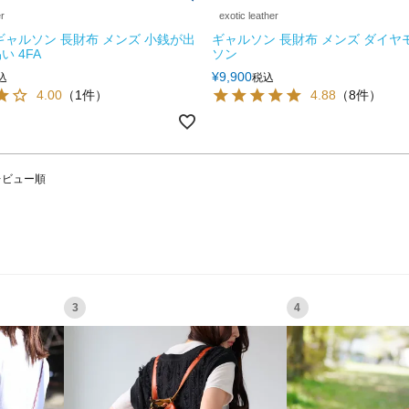
er
exotic leather
ギャルソン 長財布 メンズ 小銭が出
ギャルソン 長財布 メンズ ダイヤ
 4FA
ソン
¥
9,900
込
税込
4.00
（1件）
4.88
（8件）
レビュー順
3
4