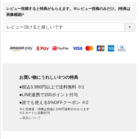
)
レビュー投稿すると特典がもらえます。※レビュー投稿のみだけ。(特典は
画像確認)
(
必
須
)
お買い物にうれしい3つの特典
●税込3,980円以上で送料無料 ※1
●LINE連携で200ポイント付与
●誰でも使える5%OFFクーポン ※2
※1.北海道・沖縄は別途1,100円送料がかかります
※2.カートに自動付与
→返品について