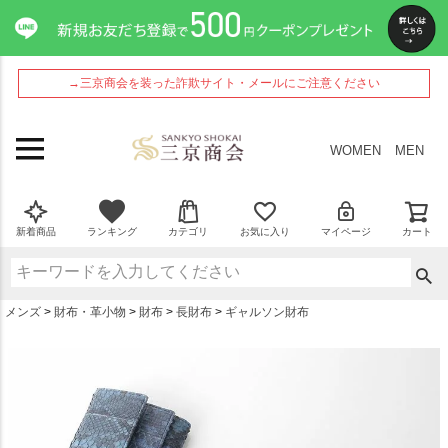
ペー
ジト
ップ
へ
→三京商会を装った詐欺サイト・メールにご注意ください
WOMEN
MEN
新着商品
ランキング
カテゴリ
お気に入り
マイページ
カート
メンズ
財布・革小物
財布
長財布
ギャルソン財布