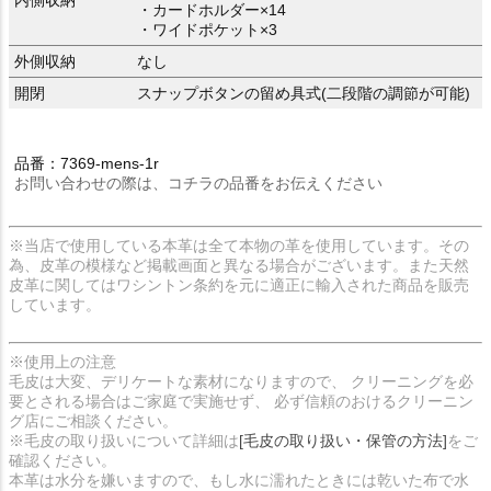
・カードホルダー×14
・ワイドポケット×3
外側収納
なし
開閉
スナップボタンの留め具式(二段階の調節が可能)
品番：7369-mens-1r
お問い合わせの際は、コチラの品番をお伝えください
※当店で使用している本革は全て本物の革を使用しています。その
為、皮革の模様など掲載画面と異なる場合がございます。また天然
皮革に関してはワシントン条約を元に適正に輸入された商品を販売
しています。
※使用上の注意
毛皮は大変、デリケートな素材になりますので、 クリーニングを必
要とされる場合はご家庭で実施せず、 必ず信頼のおけるクリーニン
グ店にご相談ください。
※毛皮の取り扱いについて詳細は
[毛皮の取り扱い・保管の方法]
をご
確認ください。
本革は水分を嫌いますので、もし水に濡れたときには乾いた布で水