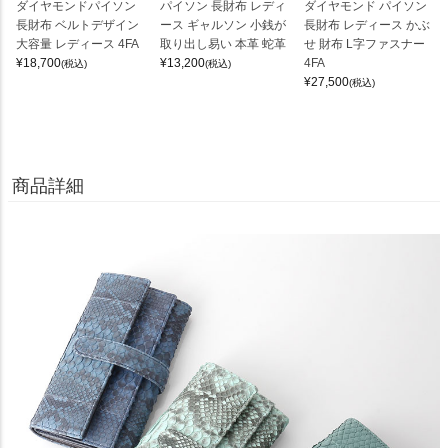
ダイヤモンドパイソン
パイソン 長財布 レディ
ダイヤモンド パイソン
長財布 ベルトデザイン
ース ギャルソン 小銭が
長財布 レディース かぶ
大容量 レディース 4FA
取り出し易い 本革 蛇革
せ 財布 L字ファスナー
¥
18,700
¥
13,200
4FA
(税込)
(税込)
¥
27,500
(税込)
商品詳細