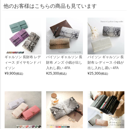
他のお客様はこちらの商品も見ています
ギャルソン 長財布 レデ
パイソン ギャルソン 長
パイソン ギャルソン 長
ィース ダイヤモンド パ
財布 メンズ 小銭が出し
財布 レディース 小銭が
イソン
入れし易い 4FA
出し入れし易い 4FA
¥
9,900
¥
25,300
¥
25,300
(税込)
(税込)
(税込)