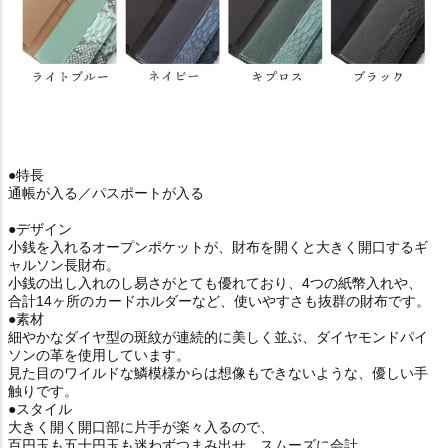
●特長
通帳が入る／パスポートが入る
●デザイン
小銭を入れるオープンポケットが、財布を開くと大きく開口するギ
ャルソン長財布。
小銭の出し入れのし易さがとても優れており、4つの紙幣入れや、
合計14ヶ所のカードホルダーなど、使いやすさも抜群の財布です。
●素材
細やかなダイヤ型の斑紋が連続的に美しく並ぶ、ダイヤモンドパイ
ソンの革を使用しています。
見た目のワイルドな鱗模様からは想像もできないような、優しい手
触りです。
●スタイル
大きく開く開口部に片手が楽々入るので、
百円玉も五十円玉も迷わずつまみ出せ、スムーズに会計。