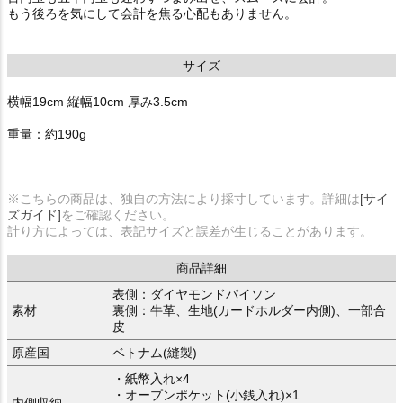
もう後ろを気にして会計を焦る心配もありません。
サイズ
横幅19cm 縦幅10cm 厚み3.5cm
重量：約190g
※こちらの商品は、独自の方法により採寸しています。詳細は
[サイ
ズガイド]
をご確認ください。
計り方によっては、表記サイズと誤差が生じることがあります。
商品詳細
表側：ダイヤモンドパイソン
素材
裏側：牛革、生地(カードホルダー内側)、一部合
皮
原産国
ベトナム(縫製)
・紙幣入れ×4
・オープンポケット(小銭入れ)×1
内側収納