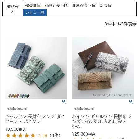
優先度順
価格が安い順
価格が高い順
新着順
並び替
え
レビュー順
3
件中
1
-
3
件表示
exotic leather
exotic leather
ギャルソン 長財布 メンズ ダイ
パイソン ギャルソン 長財布 メ
ヤモンド パイソン
ンズ 小銭が出し入れし易い
4FA
¥
9,900
税込
¥
25,300
税込
4.88
（8件）