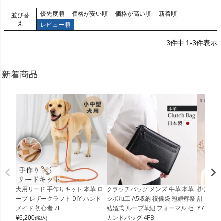
優先度順
価格が安い順
価格が高い順
新着順
並び替
え
レビュー順
3
件中
1
-
3
件表示
新着商品
犬用リード 手作りキット 本革 ロ
クラッチバッグ メンズ 牛革 本革
掛け時計
ープ レザークラフト DIY ハンド
シボ加工 A5収納 祝儀袋 冠婚葬祭
計 (0900
メイド 初心者 7F
結婚式 ループ革紐 フォーマル セ
¥
7,150
(
¥
6,200
カンドバッグ 4FB
(税込)