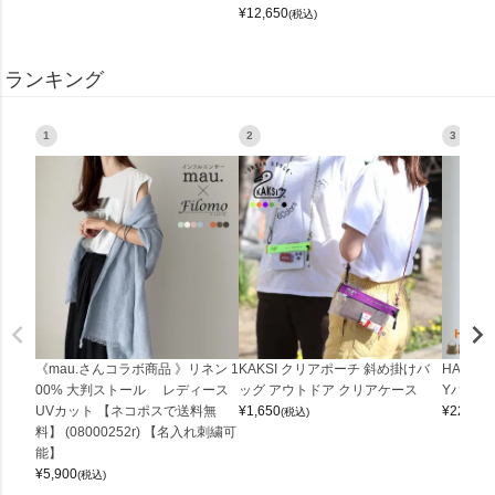
¥
12,650
(税込)
ランキング
1
2
3
《mau.さんコラボ商品 》リネン 1
KAKSI クリアポーチ 斜め掛けバ
HALEI
00% 大判ストール レディース
ッグ アウトドア クリアケース
Yバッグ 
UVカット 【ネコポスで送料無
¥
1,650
¥
22,000
(税込)
料】 (08000252r) 【名入れ刺繍可
能】
¥
5,900
(税込)