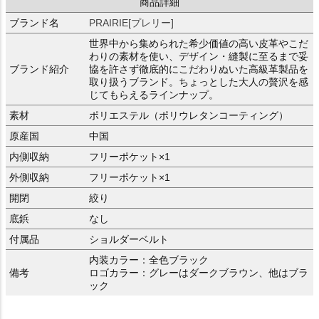
商品詳細
ブランド名
PRAIRIE[プレリー]
世界中から集められた希少価値の高い皮革やこだ
わりの素材を使い、デザイン・縫製に至るまで妥
ブランド紹介
協を許さず徹底的にこだわりぬいた高級革製品を
取り扱うブランド。ちょっとした大人の贅沢を感
じてもらえるラインナップ。
素材
ポリエステル（ポリウレタンコーティング）
原産国
中国
内側収納
フリーポケット×1
外側収納
フリーポケット×1
開閉
絞り
底鋲
なし
付属品
ショルダーベルト
内装カラー：全色ブラック
備考
ロゴカラー：グレーはダークブラウン、他はブラ
ック