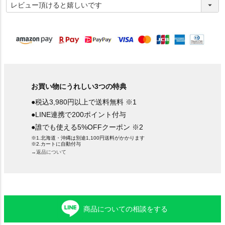
必
須
)
お買い物にうれしい3つの特典
●税込3,980円以上で送料無料 ※1
●LINE連携で200ポイント付与
●誰でも使える5%OFFクーポン ※2
※1.北海道・沖縄は別途1,100円送料がかかります
※2.カートに自動付与
→返品について
商品についての相談をする