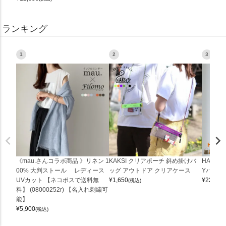
ランキング
1
2
3
《mau.さんコラボ商品 》リネン 1
KAKSI クリアポーチ 斜め掛けバ
HALEI
00% 大判ストール レディース
ッグ アウトドア クリアケース
Yバッグ 
UVカット 【ネコポスで送料無
¥
1,650
¥
22,000
(税込)
料】 (08000252r) 【名入れ刺繍可
能】
¥
5,900
(税込)