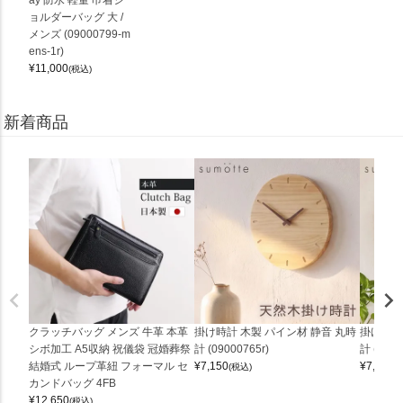
ay 防水 軽量 巾着シ
ョルダーバッグ 大 /
メンズ (09000799-m
ens-1r)
¥
11,000
(税込)
新着商品
クラッチバッグ メンズ 牛革 本革
掛け時計 木製 パイン材 静音 丸時
掛け時計
シボ加工 A5収納 祝儀袋 冠婚葬祭
計 (09000765r)
計 (0900
結婚式 ループ革紐 フォーマル セ
¥
7,150
¥
7,150
(税込)
(
カンドバッグ 4FB
¥
12,650
(税込)