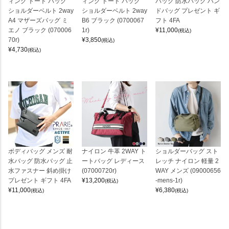
ィング トート バッグ
ィング トート バッグ
バッグ 防水バッグ ハン
ショルダーベルト 2way
ショルダーベルト 2way
ドバッグ プレゼント ギ
A4 マザーズバッグ ミ
B6 ブラック (0700067
フト 4FA
エノ ブラック (070006
1r)
¥
11,000
(税込)
70r)
¥
3,850
(税込)
¥
4,730
(税込)
ボディバッグ メンズ 耐
ナイロン 牛革 2WAY ト
ショルダーバッグ スト
水バッグ 防水バッグ 止
ートバッグ レディース
レッチ ナイロン 軽量 2
水ファスナー 斜め掛け
(07000720r)
WAY メンズ (09000656
プレゼント ギフト 4FA
¥
13,200
-mens-1r)
(税込)
¥
11,000
¥
6,380
(税込)
(税込)