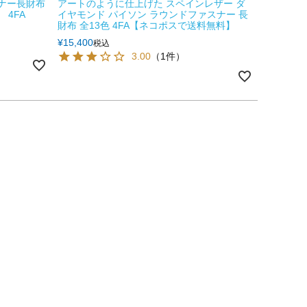
スナー長財布
アートのように仕上げた スペインレザー ダ
4FA
イヤモンド パイソン ラウンドファスナー 長
財布 全13色 4FA【ネコポスで送料無料】
¥
15,400
税込
3.00
（1件）