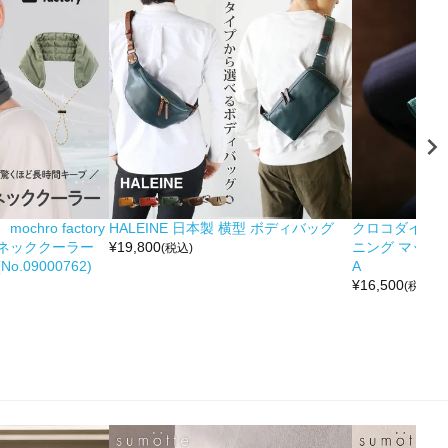
hro factory
HALEINE 日本製 横型 ボディバッグ
クロコダイル 
ネッククーラー
¥
19,800
ニング マット 
(税込)
.09000762)
A
¥
16,500
(税込)