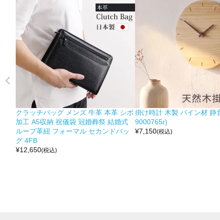
クラッチバッグ メンズ 牛革 本革 シボ
掛け時計 木製 パイン材 静音
加工 A5収納 祝儀袋 冠婚葬祭 結婚式
9000765r)
ループ革紐 フォーマル セカンドバッ
¥
7,150
(税込)
グ 4FB
¥
12,650
(税込)