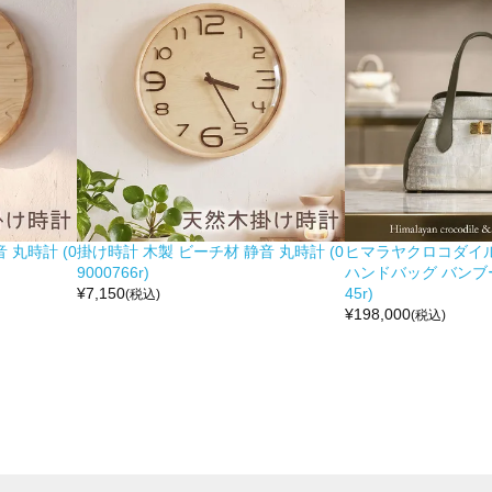
 丸時計 (0
掛け時計 木製 ビーチ材 静音 丸時計 (0
ヒマラヤクロコダイル 
9000766r)
ハンドバッグ バンブー留
¥
7,150
45r)
(税込)
¥
198,000
(税込)