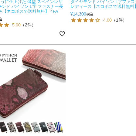
うに仕上げた 薄型 スペインレザ
ダイヤモンド パイソン L字ファ
モンド パイソン L字 ファスナー長
レディース【ネコポスで送料無料】 
9色【ネコポスで送料無料】 4FA
¥
14,300
税込
込
4.00
（1件）
5.00
（2件）