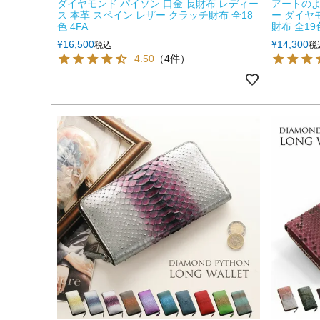
ダイヤモンド パイソン 口金 長財布 レディー
アートのよ
ス 本革 スペイン レザー クラッチ財布 全18
ー ダイヤ
色 4FA
財布 全1
¥
16,500
¥
14,300
税込
税
4.50
（4件）