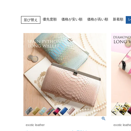
優先度順
価格が安い順
価格が高い順
新着順
並び替え
exotic leather
exotic leath