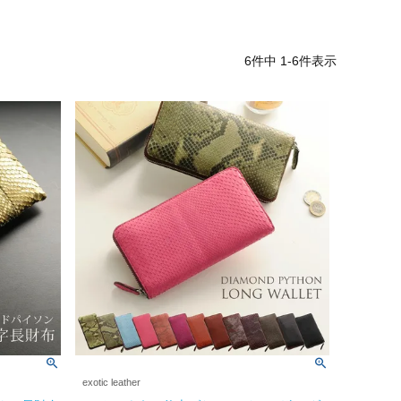
6
件中
1
-
6
件表示
exotic leather