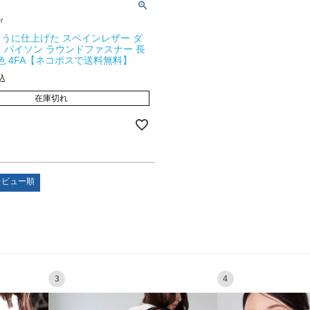
er
うに仕上げた スペインレザー ダ
 パイソン ラウンドファスナー 長
0色 4FA【ネコポスで送料無料】
込
在庫切れ
レビュー順
3
4