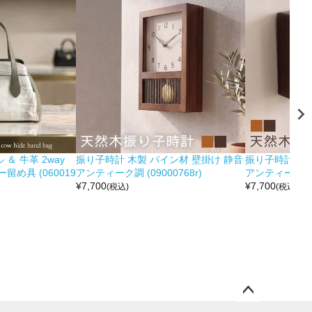
＆ 牛革 2way
振り子時計 木製 パイン材 壁掛け 静音
振り子時計 木製
め具 (060019
アンティーク調 (09000768r)
アンティーク調 (0
¥
7,700
¥
7,700
(税込)
(税込)
ペー