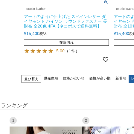
exotic leather
exotic leath
アートのように仕上げた スペインレザー ダ
アートのよ
イヤモンド パイソン ラウンドファスナー 長
イヤモンド
財布 全20色 4FA【ネコポスで送料無料】
財布 全1
¥
15,400
¥
15,400
税込
税
在庫切れ
5.00
（1件）
優先度順
価格が安い順
価格が高い順
新着順
並び替え
ランキング
1
2