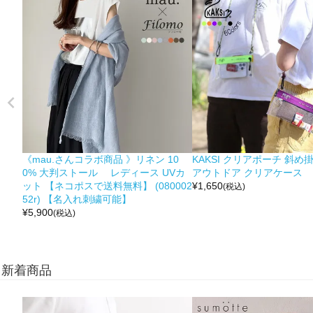
《mau.さんコラボ商品 》リネン 10
KAKSI クリアポーチ 斜め
0% 大判ストール レディース UVカ
アウトドア クリアケース
ット 【ネコポスで送料無料】 (080002
¥
1,650
(税込)
52r) 【名入れ刺繍可能】
¥
5,900
(税込)
新着商品