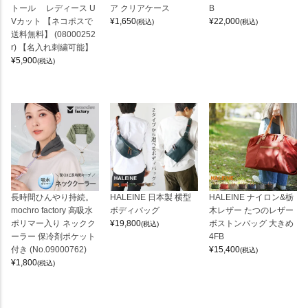
トール レディース U
ア クリアケース
B
Vカット 【ネコポスで
¥
1,650
¥
22,000
(税込)
(税込)
送料無料】 (08000252
r) 【名入れ刺繍可能】
¥
5,900
(税込)
長時間ひんやり持続。
HALEINE 日本製 横型
HALEINE ナイロン&栃
mochro factory 高吸水
ボディバッグ
木レザー たつのレザー
ポリマー入り ネックク
¥
19,800
ボストンバッグ 大きめ
(税込)
ーラー 保冷剤ポケット
4FB
付き (No.09000762)
¥
15,400
(税込)
¥
1,800
(税込)