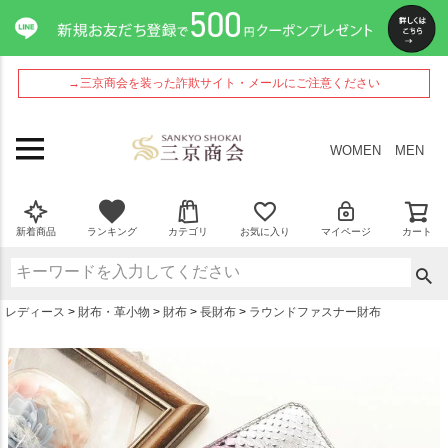
ペー
ジト
ップ
へ
→三京商会を装った詐欺サイト・メールにご注意ください
WOMEN
MEN
新着商品
ランキング
カテゴリ
お気に入り
マイページ
カート
レディース
財布・革小物
財布
長財布
ラウンドファスナー財布