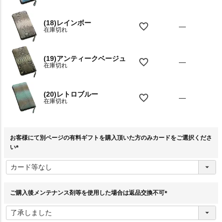
(18)レインボー
—
在庫切れ
(19)アンティークベージュ
—
在庫切れ
(20)レトロブルー
—
在庫切れ
お客様にて別ページの有料ギフトを購入頂いた方のみカードをご選択くださ
い
(
必
須
)
ご購入後メンテナンス剤等を使用した場合は返品交換不可
(
必
須