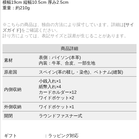
横幅19cm 縦幅10.5cm 厚み2.5cm
重量：約210g
※こちらの商品は、独自の方法により採寸しています。詳細は
[サイ
ズガイド]
をご確認ください。
計り方によっては、表記サイズと誤差が生じることがあります。
商品詳細
表側：パイソン(本革)
素材
内装：牛革、合皮、一部生地
原産国
スペイン(革の鞣し・染色)、ベトナム(縫製)
小銭入れ×1
紙幣入れ×4
内側収納
カードホルダー×12
ワイドポケット×2
外側収納
ワイドポケット×1
開閉
ラウンドファスナー式
ギフト
：ラッピング対応