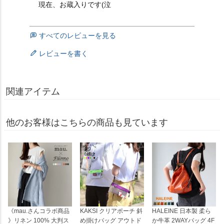
現在、お蔵入りです(泣
すべてのレビューを見る
レビューを書く
関連アイテム
他のお客様はこちらの商品も見ています
《mau.さんコラボ商品
KAKSI クリアポーチ 斜
HALEINE 日本製 柔ら
》リネン 100% 大判ス
め掛けバッグ アウトド
か牛革 2WAYバッグ 4F