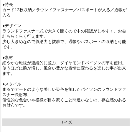
●特長
カード12枚収納／ラウンドファスナー／パスポートが入る／通帳が
入る
●デザイン
ラウンドファスナー式で大きく開くので中の確認がしやすく、お会
計もらくらく行えます。
少し大きめなので収納力も抜群で、通帳やパスポートの収納も可能
です。
●素材
細やかな斑紋が連続的に並ぶ、ダイヤモンドパイソンの革を使用。
使うほどに艶が増し、風合い豊かな表情に変わるを楽しむ事が出来
ます。
●スタイル
まるでアートのような美しい染色を施したパイソンのラウンドファ
スナー長財布。
個性的な色合いや模様が目を惹くこと間違いなしの、存在感のある
お財布です。
サイズ