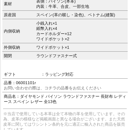
表側：パイソン(本革)
素材
内装：牛革、合皮、一部生地
原産国
スペイン(革の鞣し・染色)、ベトナム(縫製)
小銭入れ×1
紙幣入れ×4
内側収納
カードホルダー×12
ワイドポケット×2
外側収納
ワイドポケット×1
開閉
ラウンドファスナー式
ギフト
：ラッピング対応
品番：06001101r
お問い合わせの際は、コチラの品番をお伝えください
商品名：ダイヤモンド パイソン ラウンドファスナー 長財布 レディ
ース スペイン レザー 全13色
※当店で使用している本革は全て本物の革を使用しています。その
為、皮革の模様など掲載画面と異なる場合がございます。また天然
皮革に関してはワシントン条約を元に適正に輸入された商品を販売
しています。