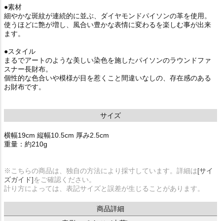
●素材
細やかな斑紋が連続的に並ぶ、ダイヤモンドパイソンの革を使用。
使うほどに艶が増し、風合い豊かな表情に変わるを楽しむ事が出来
ます。
●スタイル
まるでアートのような美しい染色を施したパイソンのラウンドファ
スナー長財布。
個性的な色合いや模様が目を惹くこと間違いなしの、存在感のある
お財布です。
サイズ
横幅19cm 縦幅10.5cm 厚み2.5cm
重量：約210g
※こちらの商品は、独自の方法により採寸しています。詳細は
[サイ
ズガイド]
をご確認ください。
計り方によっては、表記サイズと誤差が生じることがあります。
商品詳細