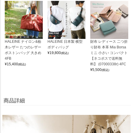
HALEINE ナイロン&栃
HALEINE 日本製 横型
財布 レディース 二つ折
木レザー たつのレザー
ボディバッグ
り財布 本革 Mia Borsa
ボストンバッグ 大きめ
¥
19,800
ミニ 小さい コンパクト
(税込)
4FB
【ネコポスで送料無
¥
15,400
料】 (07000338r) 4FC
(税込)
¥
5,500
(税込)
商品詳細