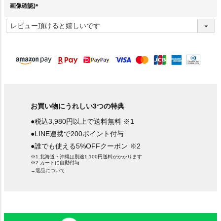
画像確認)
(
必
須
)
お買い物にうれしい3つの特典
●税込3,980円以上で送料無料 ※1
●LINE連携で200ポイント付与
●誰でも使える5%OFFクーポン ※2
※1.北海道・沖縄は別途1,100円送料がかかります
※2.カートに自動付与
→返品について