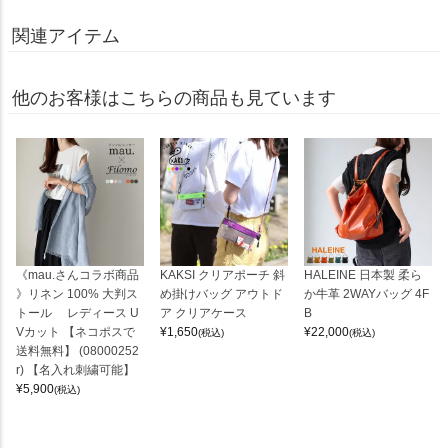
関連アイテム
他のお客様はこちらの商品も見ています
《mau.さんコラボ商品
KAKSI クリアポーチ 斜
HALEINE 日本製 柔ら
》リネン 100% 大判ス
め掛けバッグ アウトド
か牛革 2WAYバッグ 4F
トール レディース U
ア クリアケース
B
Vカット 【ネコポスで
¥
1,650
¥
22,000
(税込)
(税込)
送料無料】 (08000252
r) 【名入れ刺繍可能】
¥
5,900
(税込)