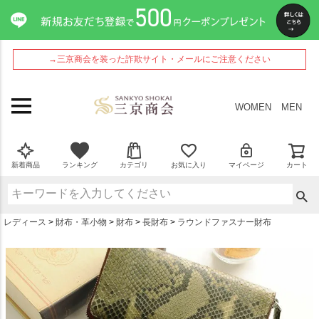
ペー
ジト
ップ
へ
→三京商会を装った詐欺サイト・メールにご注意ください
WOMEN
MEN
新着商品
ランキング
カテゴリ
お気に入り
マイページ
カート
レディース
財布・革小物
財布
長財布
ラウンドファスナー財布