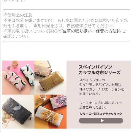
※使用上の注意
本革は水分を嫌いますので、もし水に濡れたときには乾いた布で水
分をふき取り、 直射日光をさけ、自然乾燥させてください。
※革の取り扱いについて詳細は
[皮革の取り扱い・保管の方法]
をご
確認ください。