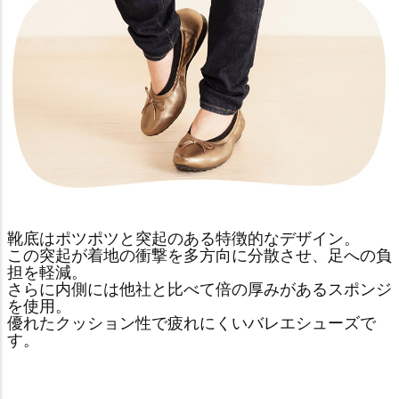
靴底はポツポツと突起のある特徴的なデザイン。
この突起が着地の衝撃を多方向に分散させ、足への負
担を軽減。
さらに内側には他社と比べて倍の厚みがあるスポンジ
を使用。
優れたクッション性で疲れにくいバレエシューズで
す。