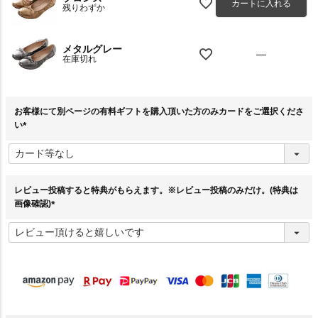
カートに入れる
残りわずか
メタルグレー
—
在庫切れ
お客様にて別ページの有料ギフトを購入頂いた方のみカードをご選択くださ
い
(
必
須
)
レビュー投稿すると特典がもらえます。※レビュー投稿のみだけ。(特典は
画像確認)
(
必
須
)