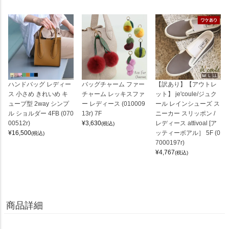
ハンドバッグ レディー
バッグチャーム ファー
【訳あり】【アウトレ
ス 小さめ きれいめ キ
チャーム レッキスファ
ット】 je'coule/ジュク
ューブ型 2way シンプ
ー レディース (010009
ール レインシューズ ス
ル ショルダー 4FB (070
13r) 7F
ニーカー スリッポン /
00512r)
¥
3,630
レディース attivoal [ア
(税込)
¥
16,500
ッティーボアル］ 5F (0
(税込)
7000197r)
¥
4,767
(税込)
商品詳細