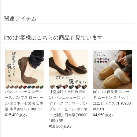
関連アイテム
他のお客様はこちらの商品も見ています
バレエシューズ レディ
【交換時の送料負担※
je'coule 低反発 スエー
ース パンプス ローヒー
1】バレエシューズ レ
ド ムートン スリッパ
ル ボロネーゼ製法 日本
ディース フラワー パン
ユニセックス 7F (0900
製 本革(09000198r) 5F
プス ローヒール ボロネ
0081r)
¥
15,400
ーゼ製法 日本製(09000
¥
4,950
(税込)
(税込)
199r) 5F
¥
16,500
(税込)