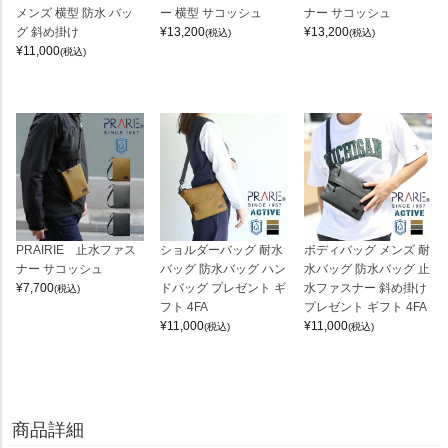
メンズ 横型 防水 バッ
ー 横型 サコッシュ
ナー サコッシュ
グ 斜め掛け
¥
13,200
¥
13,200
(税込)
(税込)
¥
11,000
(税込)
PRAIRIE 止水ファス
ショルダーバッグ 耐水
ボディバッグ メンズ 耐
ナー サコッシュ
バッグ 防水バッグ ハン
水バッグ 防水バッグ 止
¥
7,700
ドバッグ プレゼント ギ
水ファスナー 斜め掛け
(税込)
フト 4FA
プレゼント ギフト 4FA
¥
11,000
¥
11,000
(税込)
(税込)
商品詳細