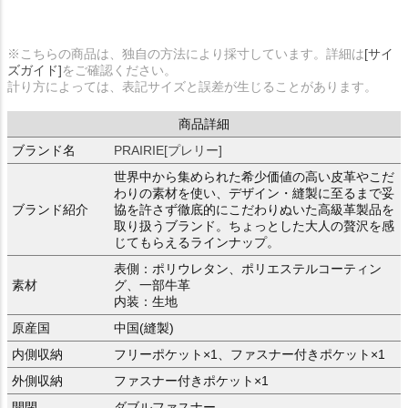
※こちらの商品は、独自の方法により採寸しています。詳細は
[サイ
ズガイド]
をご確認ください。
計り方によっては、表記サイズと誤差が生じることがあります。
商品詳細
ブランド名
PRAIRIE[プレリー]
世界中から集められた希少価値の高い皮革やこだ
わりの素材を使い、デザイン・縫製に至るまで妥
ブランド紹介
協を許さず徹底的にこだわりぬいた高級革製品を
取り扱うブランド。ちょっとした大人の贅沢を感
じてもらえるラインナップ。
表側：ポリウレタン、ポリエステルコーティン
素材
グ、一部牛革
内装：生地
原産国
中国(縫製)
内側収納
フリーポケット×1、ファスナー付きポケット×1
外側収納
ファスナー付きポケット×1
開閉
ダブルファスナー