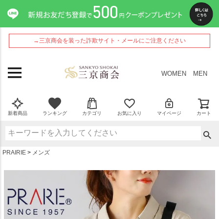
ペー
ジト
ップ
へ
→三京商会を装った詐欺サイト・メールにご注意ください
WOMEN
MEN
新着商品
ランキング
カテゴリ
お気に入り
マイページ
カート
PRAIRIE
メンズ