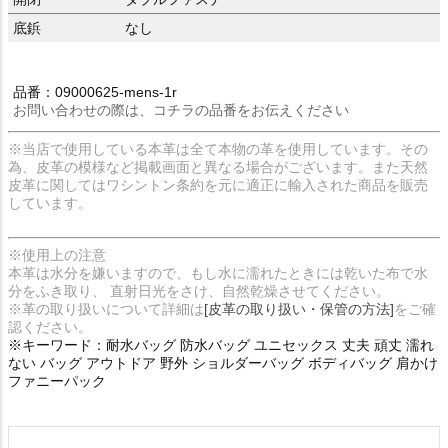
底鋲
なし
品番：09000625-mens-1r
お問い合わせの際は、コチラの品番をお伝えください
※当店で使用している本革は全て本物の革を使用しています。その
為、皮革の模様など掲載画面と異なる場合がございます。また天然
皮革に関してはワシントン条約を元に適正に輸入された商品を販売
しています。
※使用上の注意
本革は水分を嫌いますので、もし水に濡れたときには乾いた布で水
分をふき取り、 直射日光をさけ、自然乾燥させてください。
※革の取り扱いについて詳細は
[皮革の取り扱い・保管の方法]
をご確
認ください。
※キーワード：耐水バッグ 防水バッグ ユニセックス 丈夫 頑丈 濡れ
ない バッグ アウトドア 野外 ショルダーバッグ ボディバッグ 肩かけ
ファニーパック