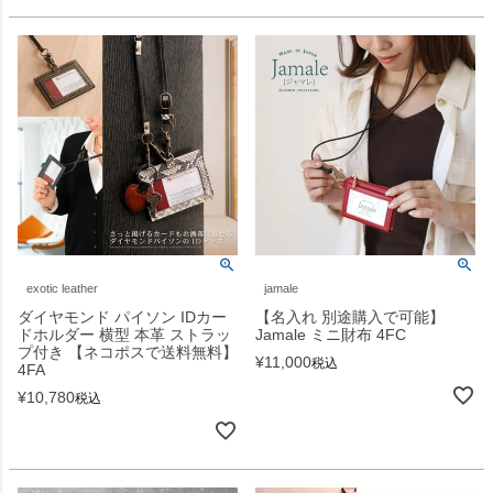
exotic leather
jamale
ダイヤモンド パイソン IDカー
【名入れ 別途購入で可能】
ドホルダー 横型 本革 ストラッ
Jamale ミニ財布 4FC
プ付き 【ネコポスで送料無料】
¥
11,000
税込
4FA
¥
10,780
税込