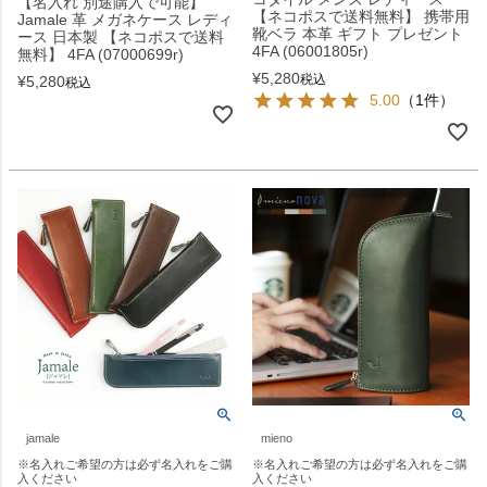
【名入れ 別途購入で可能】
【ネコポスで送料無料】 携帯用
Jamale 革 メガネケース レディ
靴ベラ 本革 ギフト プレゼント
ース 日本製 【ネコポスで送料
4FA (06001805r)
無料】 4FA (07000699r)
¥
5,280
税込
¥
5,280
税込
5.00
（1件）
jamale
mieno
※名入れご希望の方は必ず名入れをご購
※名入れご希望の方は必ず名入れをご購
入ください
入ください