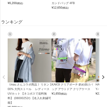
¥
6,200
カンドバッグ 4FB
(税込)
¥
12,650
(税込)
ランキング
1
2
3
《mau.さんコラボ商品 》リネン 1
KAKSI クリアポーチ 斜め掛けバ
HALEI
00% 大判ストール レディース
ッグ アウトドア クリアケース
Yバッグ 
UVカット 【ネコポスで送料無
¥
1,650
¥
22,000
(税込)
料】 (08000252r) 【名入れ刺繍可
能】