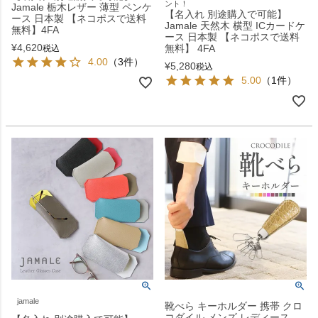
ント！
Jamale 栃木レザー 薄型 ペンケ
【名入れ 別途購入で可能】
ース 日本製 【ネコポスで送料
Jamale 天然木 横型 ICカードケ
無料】4FA
ース 日本製 【ネコポスで送料
¥
4,620
無料】 4FA
税込
4.00
（3件）
¥
5,280
税込
5.00
（1件）
jamale
靴べら キーホルダー 携帯 クロ
コダイル メンズ レディース