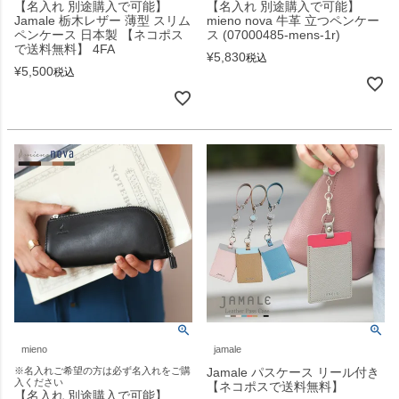
【名入れ 別途購入で可能】
【名入れ 別途購入で可能】
Jamale 栃木レザー 薄型 スリム
mieno nova 牛革 立つペンケー
ペンケース 日本製 【ネコポス
ス (07000485-mens-1r)
で送料無料】 4FA
¥
5,830
税込
¥
5,500
税込
mieno
jamale
※名入れご希望の方は必ず名入れをご購
Jamale パスケース リール付き
入ください
【ネコポスで送料無料】
【名入れ 別途購入で可能】