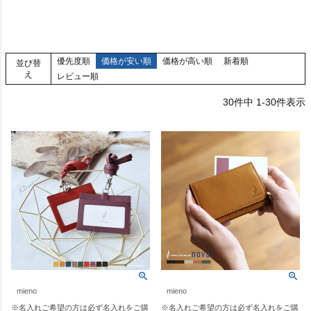
優先度順
価格が安い順
価格が高い順
新着順
並び替
え
レビュー順
30
件中
1
-
30
件表示
mieno
mieno
※名入れご希望の方は必ず名入れをご購
※名入れご希望の方は必ず名入れをご購