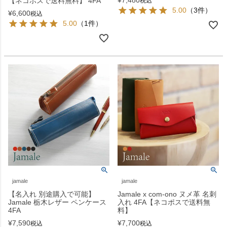
¥
7,480
【ネコポスで送料無料】 4FA
税込
5.00
（3件）
¥
6,600
税込
5.00
（1件）
jamale
jamale
【名入れ 別途購入で可能】
Jamale x com-ono ヌメ革 名刺
Jamale 栃木レザー ペンケース
入れ 4FA【ネコポスで送料無
4FA
料】
¥
7,590
¥
7,700
税込
税込