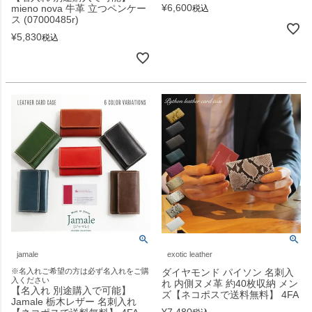
¥
6,600
mieno nova 牛革 立つペンケー
税込
ス (07000485r)
¥
5,830
税込
jamale
exotic leather
※名入れご希望の方は必ず名入れをご購
ダイヤモンド パイソン 名刺入
入ください
れ 内側ヌメ革 約40枚収納 メン
【名入れ 別途購入で可能】
ズ【ネコポスで送料無料】 4FA
Jamale 栃木レザー 名刺入れ