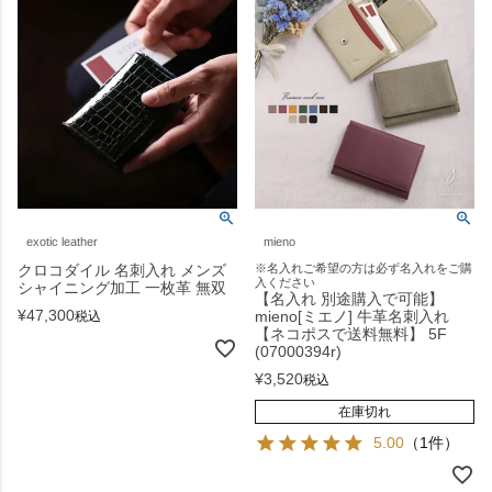
exotic leather
mieno
クロコダイル 名刺入れ メンズ
※名入れご希望の方は必ず名入れをご購
入ください
シャイニング加工 一枚革 無双
【名入れ 別途購入で可能】
¥
47,300
mieno[ミエノ] 牛革名刺入れ
税込
【ネコポスで送料無料】 5F
(07000394r)
¥
3,520
税込
在庫切れ
5.00
（1件）