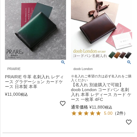
PRAIRIE
doob London
PRAIRIE 牛革 名刺入れ レディ
※名入れご希望の方は必ず名入れをご購
入ください
ース グラデーション カードケ
【名入れ 別途購入で可能】
ース 日本製 本革
doob London コードバン 名刺
¥
11,000
入れ 本革 レディース カード ケ
税込
ース 一枚革 4FC
通常価格
¥
11,880
税込
5.00
（2件）