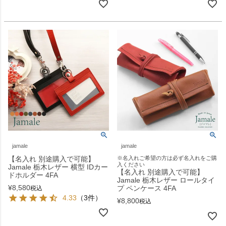
jamale
jamale
【名入れ 別途購入で可能】
※名入れご希望の方は必ず名入れをご購
入ください
Jamale 栃木レザー 横型 IDカー
【名入れ 別途購入で可能】
ドホルダー 4FA
Jamale 栃木レザー ロールタイ
¥
8,580
プ ペンケース 4FA
税込
4.33
（3件）
¥
8,800
税込