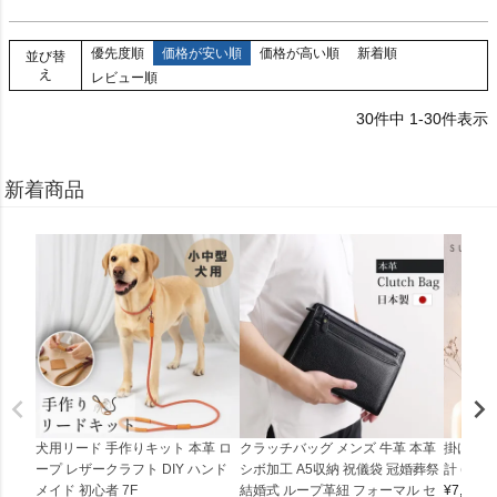
優先度順
価格が安い順
価格が高い順
新着順
並び替
え
レビュー順
30
件中
1
-
30
件表示
新着商品
犬用リード 手作りキット 本革 ロ
クラッチバッグ メンズ 牛革 本革
掛け時計
ープ レザークラフト DIY ハンド
シボ加工 A5収納 祝儀袋 冠婚葬祭
計 (0900
メイド 初心者 7F
結婚式 ループ革紐 フォーマル セ
¥
7,150
(