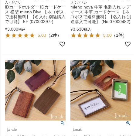
入ください
入ください
IDカードホルダー IDカードケー
mieno nova 牛革 名刺入れ レデ
ス 横型 mieno Diva 【ネコポス
ィース 本革 カードケース 【ネ
で送料無料】【名入れ 別途購入
コポスで送料無料】【名入れ 別
で可能】 5F (07000397r)
途購入で可能】 (No.07000482)
¥
3,080
¥
3,630
税込
税込
5.00
（2件）
5.00
（1件）
jamale
jamale