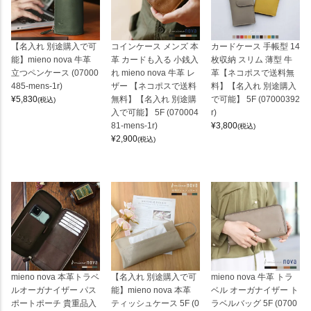
【名入れ 別途購入で可
コインケース メンズ 本
カードケース 手帳型 14
能】mieno nova 牛革
革 カードも入る 小銭入
枚収納 スリム 薄型 牛
立つペンケース (07000
れ mieno nova 牛革 レ
革【ネコポスで送料無
485-mens-1r)
ザー 【ネコポスで送料
料】【名入れ 別途購入
¥
5,830
無料】【名入れ 別途購
で可能】 5F (07000392
(税込)
入で可能】 5F (070004
r)
81-mens-1r)
¥
3,800
(税込)
¥
2,900
(税込)
mieno nova 本革トラベ
【名入れ 別途購入で可
mieno nova 牛革 トラ
ルオーガナイザー パス
能】mieno nova 本革
ベル オーガナイザー ト
ポートポーチ 貴重品入
ティッシュケース 5F (0
ラベルバッグ 5F (0700