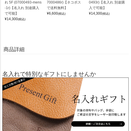
れ 5F (07000493-mens
7000486r)【ネコポス
0493r)【名入れ 別途購
-1r)【名入れ 別途購入
で送料無料】
入で可能】
で可能】
¥
6,600
¥
14,300
(税込)
(税込)
¥
14,300
(税込)
商品詳細
名入れで特別なギフトにしませんか