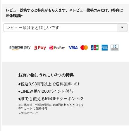
須
)
レビュー投稿すると特典がもらえます。※レビュー投稿のみだけ。(特典は
画像確認)
(
必
須
)
お買い物にうれしい3つの特典
●税込3,980円以上で送料無料 ※1
●LINE連携で200ポイント付与
●誰でも使える5%OFFクーポン ※2
※1.北海道・沖縄は別途1,100円送料がかかります
※2.カートに自動付与
→返品について