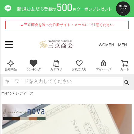
ペー
ジト
ップ
へ
→三京商会を装った詐欺サイト・メールにご注意ください
WOMEN
MEN
新着商品
ランキング
カテゴリ
お気に入り
マイページ
カート
mieno
レディース