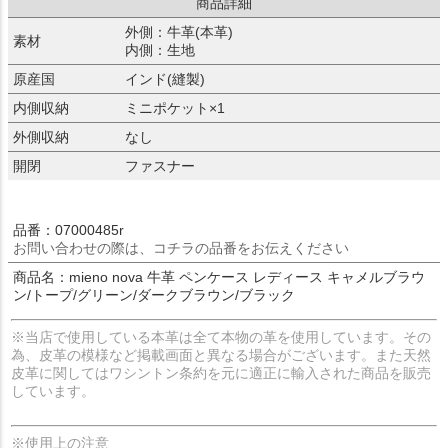
商品詳細
外側：牛革(本革)
素材
内側：生地
原産国
インド(縫製)
内側収納
ミニポケット×1
外側収納
なし
開閉
ファスナー
品番：07000485r
お問い合わせの際は、コチラの品番をお伝えください
商品名：mieno nova 牛革 ペンケース レディース キャメルブラウ
ン/トープ/グリーン/ダークブラウン/ブラック
※当店で使用している本革は全て本物の革を使用しています。その
為、皮革の模様など掲載画面と異なる場合がございます。また天然
皮革に関してはワシントン条約を元に適正に輸入された商品を販売
しています。
※使用上の注意